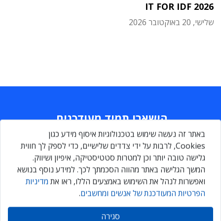
IT FOR IDF 2026
שלישי, 20 באוקטובר 2026
הישארו תמיד מעודכנים
באתר זה נעשה שימוש בטכנולוגיות איסוף מידע כגון
Daily
maily
Cookies, לרבות על ידי צדדים שלישיים, כדי לספק לך חווית
גלישה טובה יותר וכן למטרות סטטיסטיקה, איפיון ושיווק.
המשך הגלישה באתר מהווה הסכמתך לכך. למידע נוסף בנושא
הירשמו עכשיו ותקבלו גם אתם ניוזלטר מקצועי יומי, המרכז את כל
ואפשרות לנהל את השימוש באמצעים הללו, ראו את
מדיניות
החדשות והעדכונים בתחומי ה-ICT
הפרטיות המעודכנת של אנשים ומחשבים
.
סגירה