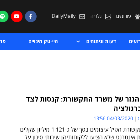
פורומים
גלריה
DailyMaily
ועים
דעות וניתוחים
היי-טק מינויים
פו
הגזר של משרד התקשורת: קנסות לצד
רגולציה
ת
ג
04/03/2020 13:56
ת
משרד התקשורת הטיל עיצומים בסך של כ-1.121 מיליון שקלים
 אינטרנט שלא הציעו ללקוחותיהן שירותי סינון על