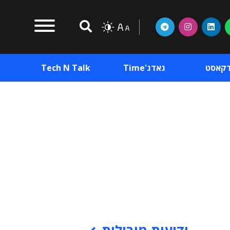
דקאסט
גאדג'Time
Tech N Talk
וכן פרסומי
תוכן פרסומי
וכן פרסומי