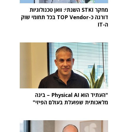
מחקר STKI השנתי: וואן טכנולוגיות
דורגה כ-TOP Vendor בכל תחומי שוק
ה-IT
"העתיד הוא Physical AI – בינה
מלאכותית שפועלת בעולם הפיזי"