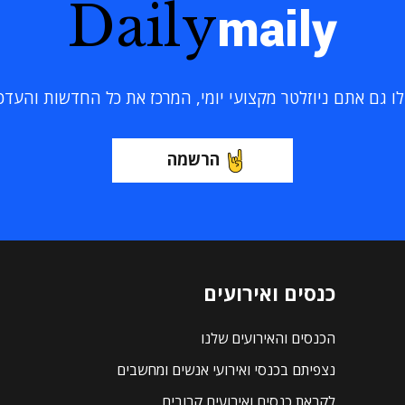
Daily
maily
 גם אתם ניוזלטר מקצועי יומי, המרכז את כל החדשות והעדכוני
הרשמה
כנסים ואירועים
הכנסים והאירועים שלנו
נצפיתם בכנסי ואירועי אנשים ומחשבים
לקראת כנסים ואירועים קרובים