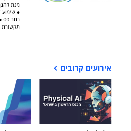
מנת להגן 
● שימוע ל
רחב פס ● 
תקשורת ב-50% עד 
אירועים קרובים