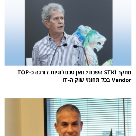
מחקר STKI השנתי: וואן טכנולוגיות דורגה כ-TOP
Vendor בכל תחומי שוק ה-IT