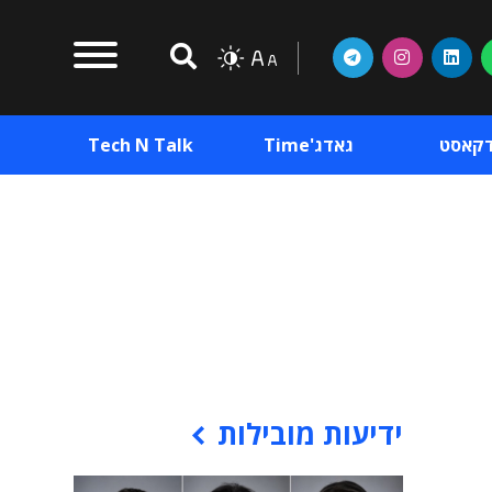
דקאסט
גאדג'Time
Tech N Talk
וכן פרסומי
תוכן פרסומי
וכן פרסומי
ידיעות מובילות