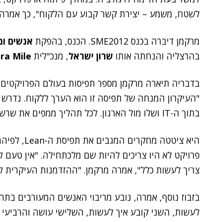
לשטח, משמע – יצירת קשר קבוע עם הלקוח", כך אמרה
מרקמן דיברה בכנס SME2012. הכנס, בהפקת
אנשים ו
בהרצליה והנחתה אותו
שרון ישראל
, מנכ"לית
ra Mile
"העיקרון המנחה של תפיסה זו הוא הערך ללקוח. נדר
בתוך ה-IT ושלו מול הארגון. לכל תהליך ממפים את שרשרת הערך ובודקים בכל תחנה האם יש בה בזבוז".
פרויקט לא היו צריכים להיות שם מלכתחילה. "אין טעם
צריך לעשות כלל", אמרה מרקמן. "ההזדמנות העיקרית לה
בזבוז נוסף, אמרה, נובע מריבוי האנשים המעורבים בתה
לעשות, השני קובע איך לעשות, השלישי עושה והרביעי ע