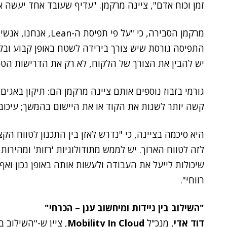
זמן וכוח אדם", ציינה מרקמן. "עדיף שעובד אחד יעשה 
התפיסה גורסת שיש צורך בירידה לשטח באופן קבוע ובקי
יש להבין את הצורך של הלקוח, לא רק את הדרישות הטכנ
גורמי בזבוז נוספים אותם ציינה מרקמן הם: תיקון באגים
קשה יותר לשנות את הקוד או את היישום בהמשך; עיכובים
היא סיכמה בציינה, כי "נדרש לאזן בין התכנון לטווח הקצ
לזה לטווח הארוך. יש לממש מתודולוגיות 'רזות' ומהירות
שיכולות לייעל את העבודה ולעשות אותה באופן נכון ואף
רווחי".
"השילוב בין ניידות ומיחשוב ענן – הכרחי"
דוד אדי
, מנכ"ל
Mobility In Cloud
, ציין ש-"השילוב בי