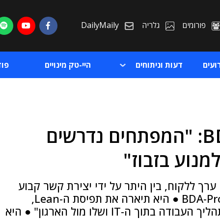
פורומים
גלריה
DailyMaily
ועים
דעות וניתוחים
היי-טק מינויים
פו
עדה מרקמן, BDA-Projects: "המפתחים נדרשים
ת
מנוע בזבוז"
ת
רך ללקוח, בין היתר על ידי יצירת קשר קבוע
עימו - בשטח", אמרה מרקמן, מנכ"לית BDA-Projects ● היא תיארה את תפיסת ה-Lean,
שלפיה "נדרש למפות את שרשרת הערך של תהליך העבודה בתוך ה-IT ושלו מול הארגון" ● היא