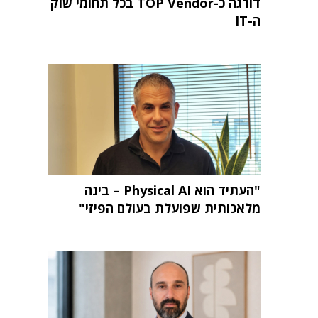
דורגה כ-TOP Vendor בכל תחומי שוק
ה-IT
"העתיד הוא Physical AI – בינה
מלאכותית שפועלת בעולם הפיזי"