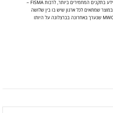
הוא סיים בציינו, כי "MaaS360 עונה על צרכי אבטחת מידע בתקנים המחמירים ביותר, לרבות FISMA –
מוצר שמתאים לכל ארגון שיש בו בין שלושה
ל-100 אלף רכיבים ניידים. הוא זכה בפרס הראשון בכנס MWC שנערך באחרונה בברצלונה על היותו