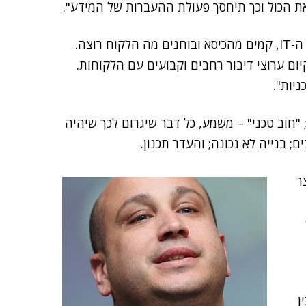
את הכול וכך תיחסך פעולת ההעברות של המידע".
מרקמן הסבירה, כי "על פי תפיסת ה-Lean, אנחנו, אנשי ה-IT, קמים מהכיסא ובוחנים מה הלקוח רוצה.
ום ערוצי דיבור רחבים וקבועים עם הלקוחות.
יות".
; "חוב טכני" – משמע, כל דבר שיגרום לכך שיהיה
; בנייה לא נכונה; והעדר תכנון.
ר
ן