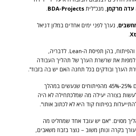
עדה מרקמן
, מנכ"לית
BDA-Projects
.
מחשבים
, נערך לפני ימים אחדים במלון דניאל
.
Xt
בדבריה תיארה מרקמן מספר תפיסות בעולם הפרויקטים והפיתוח, בהן תפיסת ה-Lean. לדבריה,
ש למפות את שרשרת הערך של תהליך העבודה
היא ציטטה מחקרים המגבים את תפיסת ה-Lean, לפיהם 25%-45% מהפיתוחים שנעשים במהלך
 לעשות בצורה יעילה מה שמלכתחילה לא היה
תייעלות בפיתוח קוד היא לא לכתוב אותו".
ליך מסוים. "אם יש עובד אחד שמחליט מה
ורך בקרה ונותן משוב – נוצר בזבוז משאבים,