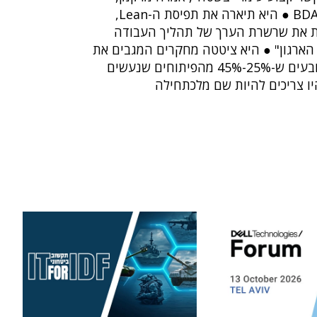
מנכ"לית BDA-Projects ● היא תיארה את תפיסת ה-Lean,
ת את שרשרת הערך של תהליך העבודה
ושלו מול הארגון" ● היא ציטטה מחקרים המגבים את
תפיסת ה-Lean שקובעים ש-25%-45% מהפיתוחים שנעשים
יו צריכים להיות שם מלכתחילה