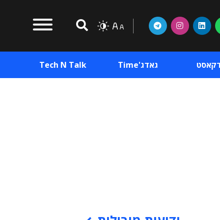
דקאסט
גאדג'Time
Tech N Talk
וכן פרסומי
תוכן פרסומי
וכן פרסומי