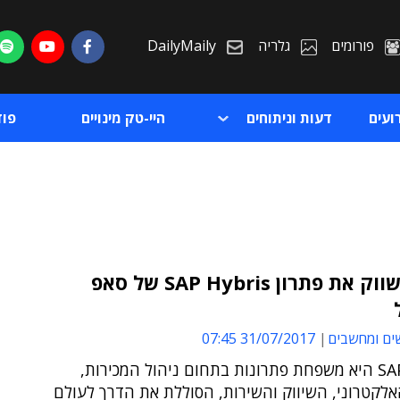
פורומים
גלריה
DailyMaily
ועים
דעות וניתוחים
היי-טק מינויים
פו
BDA תשווק את פתרון SAP Hybris של סאפ
ת
ים ומחשבים
31/07/2017 07:45
ת
SAP Hybris היא משפחת פתרונות בתחום ניהול המכירות,
לקטרוני, השיווק והשירות, הסוללת את הדרך לעולם