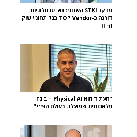
מחקר STKI השנתי: וואן טכנולוגיות
דורגה כ-TOP Vendor בכל תחומי שוק
ה-IT
"העתיד הוא Physical AI – בינה
מלאכותית שפועלת בעולם הפיזי"