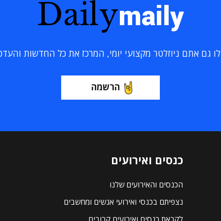
Daily
maily
 גם אתם ניוזלטר מקצועי יומי, המרכז את כל החדשות והעדכוני
הרשמה
כנסים ואירועים
הכנסים והאירועים שלנו
נצפיתם בכנסי ואירועי אנשים ומחשבים
לקראת כנסים ואירועים קרובים