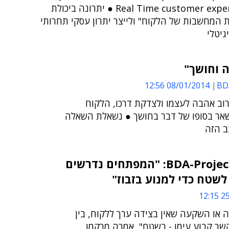
ה-Real Time customer experience ● יתרונה ביכולת
 המחשבות של הלקוח" ולייצר יתרון עסקי תחרותי
גיטלי
 וחושך"
08/01/2014 12:56
רוב אהבה לעצמו ולצדקת דרכו, הלקוח
שאר בסופו של דבר בחושך ● נשאלת השאלה
ב הזה
עדה מרקמן, BDA-Projects: "המפתחים נדרשים
שטח כדי למנוע בזבוז"
25/
 או השקעה שאין בצידה ערך ללקוח, בין
קשר קבוע עימו - בשטח", אמרה מרקמן,