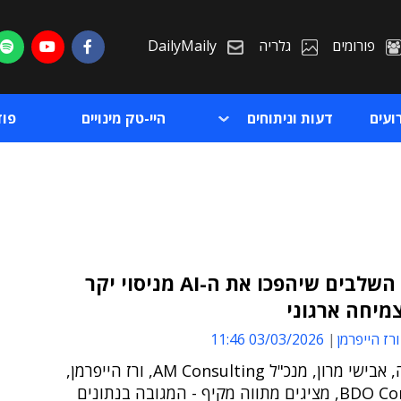
פורומים
גלריה
DailyMaily
ועים
דעות וניתוחים
היי-טק מינויים
פו
ארבעת השלבים שיהפכו את ה-AI מניסוי יקר
מיחה ארגוני
ת
ורז הייפרמן
03/03/2026 11:46
ת
במאמר זה, אבישי מרון, מנכ"ל AM Consulting, ורז הייפרמן,
BDO Consulting, מציגים מתווה מקיף - המגובה בנתונים