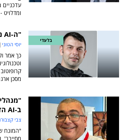
עדכניים מ
ומדלויט - להטמעת 
"ה-AI נחמדה מדי לפעמים – ושופעת הטיות"
בלעדי
יוסי הטוני
קרופוטוב 
מסכן ארגו
"מנהלי 
ב-AI הזדמנות עסקית"
צבי קצבורג
"המונח שב
מסייבר',