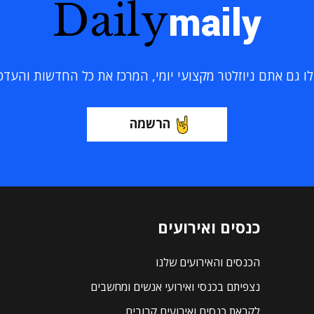
Daily
maily
 גם אתם ניוזלטר מקצועי יומי, המרכז את כל החדשות והעדכוני
הרשמה
כנסים ואירועים
הכנסים והאירועים שלנו
נצפיתם בכנסי ואירועי אנשים ומחשבים
לקראת כנסים ואירועים קרובים