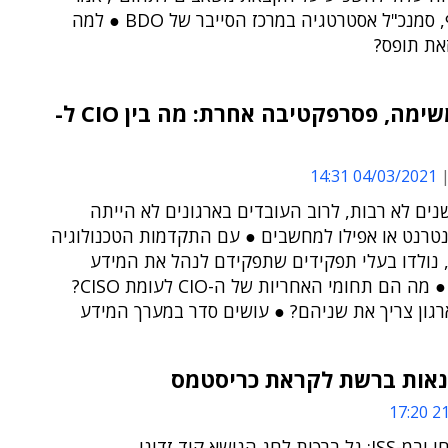
עופר אסף, סמנכ"ל אסטרטגיה במרכז הסייבר של BDO ● למה
את תופס?
אותה משימה, פסרפקטיבה אחרת: מה בין CIO ל-
04/03/2021 14:31
נים לא רבות, לרוב העובדים בארגונים לא הייתה
נטרנט או אפילו למחשבים ● עם התקדמות הטכנולוגיה
, נולדו בעלי תפקידים שתפקידם לנהל את המידע
ואבטחתו ● מה הם תחומי האחריות של ה-CIO לעומת CISO?
רגון צריך את שניהם? ● עושים סדר במערך המידע
הונאות ברשת לקראת כריסטמס
21/
הסיכונים על פי מומחי יבמ-ISS: גל ברכות לחג הנושא קוד זדוני,