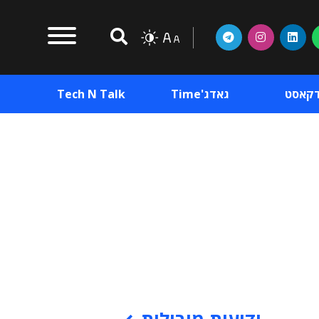
דקאסט
גאדג'Time
Tech N Talk
וכן פרסומי
תוכן פרסומי
וכן פרסומי