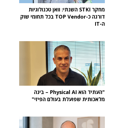
מחקר STKI השנתי: וואן טכנולוגיות
דורגה כ-TOP Vendor בכל תחומי שוק
ה-IT
"העתיד הוא Physical AI – בינה
מלאכותית שפועלת בעולם הפיזי"