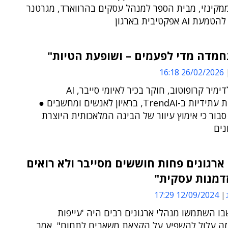
מקינזי, מבית הספר למנהל עסקים בהרווארד, מגרטנר
AI אפקטיבית בארגון
26/02/2026 16:18
כך אמר ולדימיר קרופוטוב, חוקר בכיר לאיומי סייבר, AI
וטכנולוגיות עתידיות ב-TrendAI, בראיון לאנשים ומחשבים ●
סבור כי אימוץ עיוור של הבינה המלאכותית היוצרת
נים
ארגונים פחות חוששים מסייבר ולא רואים
12/09/2024 17:29
ו השתמשו מנהלי ארגונים רבים היה 'עייפות
 וזה עלול להשפיע על הקצאת משאבים לתחום", אמר