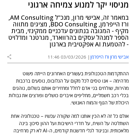
מניסוי יקר למנוע צמיחה ארגוני
במאמר זה, אבישי מרון, מנכ"ל AM Consulting,
ורז הייפרמן, BDO Consulting, מציגים מתווה
מקיף - המגובה בנתונים עדכניים ממקינזי, מבית
הספר למנהל עסקים בהרווארד, מגרטנר ומדלויט
- להטמעת AI אפקטיבית בארגון
אבישי מרון ורז הייפרמן
03/03/2026 11:46
ההתקדמות הטכנולוגית בעשורים האחרונים הייתה פשוט
מדהימה – אנו טסים לכל מקום על הגלובוס, נוסעים ברכבות
מהירות, שולחים בני אדם לחלל ומחזירים אותם בשלום, נוהגים
בכלי רכב חשמליים, מחליפים איברים כושלים ופורצים את גבולות
היכולת של הגוף והמוח האנושי.
אולם כל זה לא הכין אותנו למה שקורה עכשיו – טכנולוגיה אחת
השתלטה על השיח, על חדרי הישיבות ועל ההון סיכון: בינה
מלאכותית. ובניגוד לגלי חדשנות קודמים, ה-AI לא רק מרחיבה