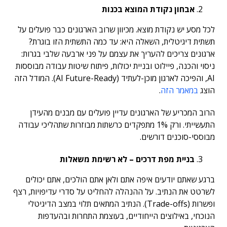
אבחון נקודת המוצא בכנות
לכל מסע יש נקודת מוצא. מכיוון שרוב הארגונים כבר פועלים על
תשתית דיגיטלית, השאלה היא: עד כמה התשתית הזו בוגרת?
ארגונים צריכים להעריך את עצמם על פני ארבעה שלבי בגרות:
ניסוי והכנה, פיילוט ובניית יכולות, פיתוח שיטות עבודה מבוססות
AI, והפיכה לארגון מוכן-לעתיד (AI Future-Ready). המודל הזה
הוצג
במאמר הזה
.
הרוב המכריע של הארגונים עדיין פועלים עם מבנים מהעידן
התעשייתי. ורק 1% מתפקדים כרשתות מבוזרות שתהליכי עבודה
מבוססי-סוכנים דורשים.
בניית מפת דרכים – לא רשימת משאלות
ברגע שאתם יודעים איפה אתם ולאן אתם הולכים, אתם יכולים
לשרטט את הנתיב. על ההנהלה להחליט על סדרי עדיפויות, רצף
ופשרות (Trade-offs). הנתיב המתאים תלוי במצב הדיגיטלי
הנוכחי, באילוצים הייחודיים, בעוצמת התחרות ובהעדפות