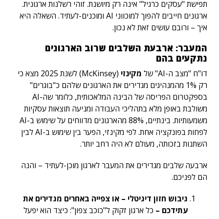
תפישת "עסקים כרגיל" אינה רק מיושנת. זוהי רשלנות ארגונית.
ארגונים חייבים להפוך למוכווני AI ומוכנים-לעתיד. השאלה היא
איך – ורובם עושים זאת לא נכון.
המעבר: ארבעת השלבים שרוב הארגונים
נתקעים בהם
דו"ח "מצב ה-AI" של
מקינזי
(McKinsey) לשנת 2025 מצא כי
רק 1% מהמנהיגים מגדירים את הארגונים שלהם כ"בוגרים"
בספקטרום הפריסה של הבינה המלאכותית, כלומר שה-AI
משולבת באופן מלא בתהליכי העבודה ומניעה תוצאות עסקיות
משמעותיות. בינתיים, 88% מהארגונים מדווחים על שימוש ב-AI
לפחות בפונקציה אחת. לפי מקינזי, הפער בין שימוש ב-AI לבין
השתנות בזכותה, מעולם לא היה רחב יותר.
ארבעה שלבים מגדירים את המעבר לארגון מוכן-לעתיד – והנה
הם לפניכם.
גיבוש חזון דיגיטלי – או צפייה באחרים מגדירים את
עתידכם –
כל ארגון זקוק ל"כוכב צפון": כיצד הוא יפעל