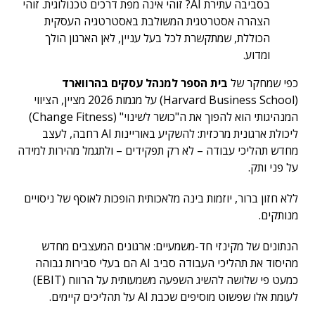
בסביבה עתירת AI? זוהי אינה מפת דרכים טכנולוגית. זוהי
הצהרה אסטרטגית המשולבת באסטרטגיה העסקית
הכוללת, שמתקשרת לכל בעל עניין, לאן הארגון הולך
ומדוע.
כפי שמחקר של
בית הספר למנהל עסקים בהרווארד
(Harvard Business School) על מגמות 2026 מציין, הציווי
המנהיגותי הוא להפוך את ה"כושר לשינוי" (Change Fitness)
ליכולת ארגונית מרכזית: להשקיע באוריינות AI רחבה, לעצב
מחדש תהליכי עבודה – לא רק תפקידים – ולתגמל מהירות למידה
על פני ותק.
ללא חזון ברור, יוזמות בינה מלאכותית הופכות לאוסף של ניסויים
מנותקים.
הנתונים של מקינזי חד-משמעיים: ארגונים המעצבים מחדש
מהיסוד את תהליכי העבודה סביב AI הם בעלי סבירות גבוהה
כמעט פי שלושה להשיג השפעה משמעותית על הרווח (EBIT)
לעומת אלו שפשוט מוסיפים שכבת AI על תהליכים קיימים.