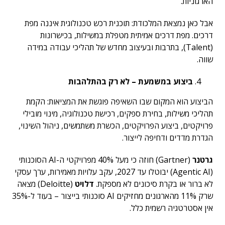
הארגוניות.
אבל כאן נמצאת המלכודת: תוכנית רכש טכנולוגית איננה מפת
דרכים. מפת דרכים אמיתית מטפלת במשילות, בכישרונות
(Talent), בתרבות ובעיצוב מחדש של תהליכי עבודה במידה
שווה.
ביצוע במשמעת – לא רק בהתלהבות
הביצוע הוא המקום שבו השאיפה פוגשת את המציאות: הקמת
תהליכי משילות, בחירת ספקים, רכישת טכנולוגיה, מינוי מובילי
פרויקטים, ביצוע הפרויקטים, הכשרת משתמשים, ניהול השינוי,
הגדרת מדדים ודחיפה לייצור.
גרטנר
(Gartner) חוזה כי מעל 40% מפרויקטי ה-AI הסוכנותי
(Agentic AI) יבוטלו עד 2027, עקב עלויות מאמירות, ערך עסקי
לא ברור או בקרת סיכונים לא מספקת.
דלויט
(Deloitte) מצאה
שרק 11% מהארגונים מחזיקים AI סוכנותי בייצור – בעוד ל-35%
אין אסטרטגיה רשמית כלל.