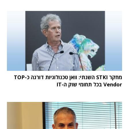
מחקר STKI השנתי: וואן טכנולוגיות דורגה כ-TOP
Vendor בכל תחומי שוק ה-IT