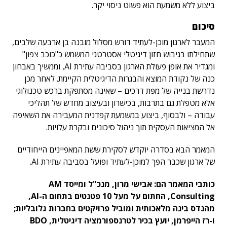
ביצוע ללא משמעת הוא פשוט ניסוי יקר.
סיכום
המעבר לארגון מוכן-לעתיד דורש מסלול מובנה בן ארבעה שלבים,
שתחילתו בגיבוש חזון דיגיטלי אסטרטגי המשמש כ"כוכב צפון"
ומגדיר את אופן פעולת הארגון בסביבה עתירת AI, וממשיך באבחון
כנה של נקודת המוצא והבגרות הדיגיטלית הקיימת. לאחר מכן
נדרשת בנייה של מפת דרכים – שאינה מסתפקת ברכש טכנולוגי
אלא מטפלת גם בתרבות, בכישרון ובעיצוב מחדש של תהליכי
עבודה – ולבסוף, ביצוע במשמעת קפדנית המעבירה את השאיפה
אל המציאות העסקית תוך ניהול סיכונים ובקרת עלויות.
המאמר הבא בסדרה יוקדש לסקירת ששת המאפיינים הייחודיים
של ארגון שכבר הפך למוכן-לעתיד ופועל בסביבה עתירת AI.
כותבי המאמר הם: אבישי מרון, מנכ"ל ומייסד AM
Consulting, החתום על מעל 10 פטנטים בתחום ה-AI,
מהנדס בינה מלאכותית ומוביל פרויקטים בחברות גלובליות;
ו-רז הייפרמן, יועץ בכיר לטרנספורמציה דיגיטלית, BDO