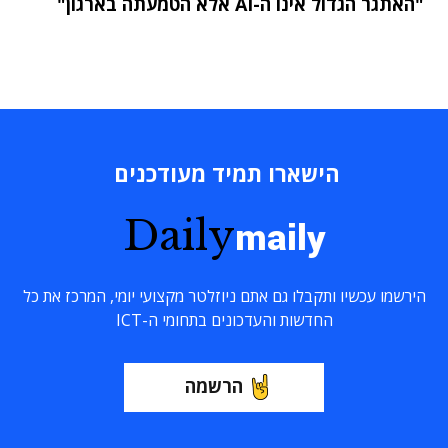
"האתגר הגדול אינו ה-AI אלא הטמעתה בארגון"
הישארו תמיד מעודכנים
Daily
maily
הירשמו עכשיו ותקבלו גם אתם ניוזלטר מקצועי יומי, המרכז את כל
החדשות והעדכונים בתחומי ה-ICT
הרשמה