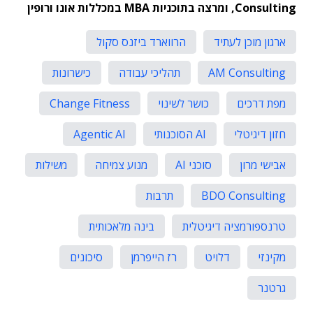
Consulting, ומרצה בתוכניות MBA במכללות אונו ורופין
ארגון מוכן לעתיד
הרווארד ביזנס סקול
AM Consulting
תהליכי עבודה
כישרונות
מפת דרכים
כושר לשינוי
Change Fitness
חזון דיגיטלי
AI הסוכנותי
Agentic AI
אבישי מרון
סוכני AI
מנוע צמיחה
משילות
BDO Consulting
תרבות
טרנספורמציה דיגיטלית
בינה מלאכותית
מקינזי
דלויט
רז הייפרמן
סיכונים
גרטנר