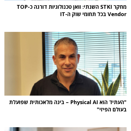
מחקר STKI השנתי: וואן טכנולוגיות דורגה כ-TOP
Vendor בכל תחומי שוק ה-IT
"העתיד הוא Physical AI – בינה מלאכותית שפועלת
בעולם הפיזי"