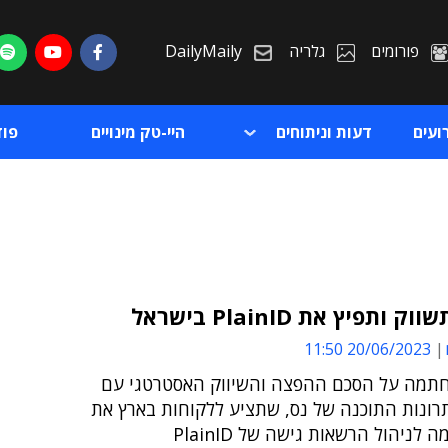
פורומים
גלריה
DailyMaily
ועים
דעות וניתוחים
היי-טק מינויים
פו
 ותפיץ את PlainID בישראל
20/06/2023 11:50
ת
Plain חתמה על הסכם ההפצה והשיווק האסטרטגי עם
ת
רונות התוכנה של נס, שתציע ללקוחות בארץ את
לניהול הרשאות גישה של PlainID