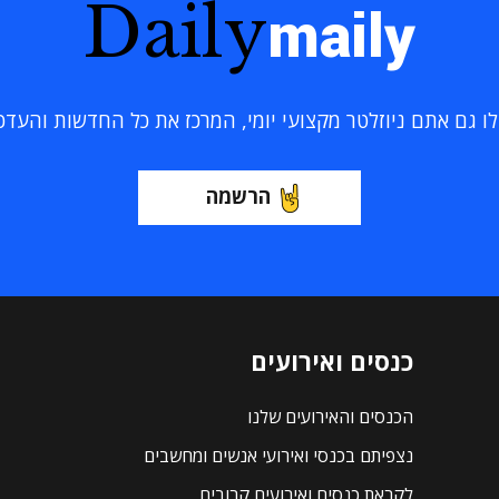
Daily
maily
 גם אתם ניוזלטר מקצועי יומי, המרכז את כל החדשות והעדכוני
הרשמה
כנסים ואירועים
הכנסים והאירועים שלנו
נצפיתם בכנסי ואירועי אנשים ומחשבים
לקראת כנסים ואירועים קרובים