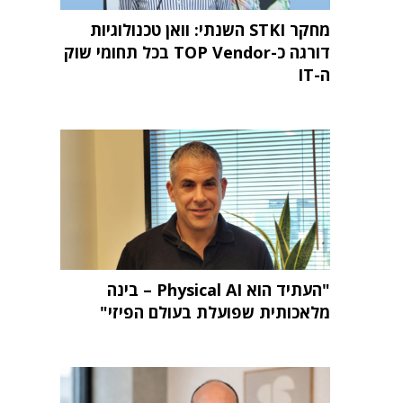
מחקר STKI השנתי: וואן טכנולוגיות
דורגה כ-TOP Vendor בכל תחומי שוק
ה-IT
"העתיד הוא Physical AI – בינה
מלאכותית שפועלת בעולם הפיזי"