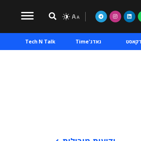
דקאסט
גאדג'Time
Tech N Talk
וכן פרסומי
תוכן פרסומי
וכן פרסומי