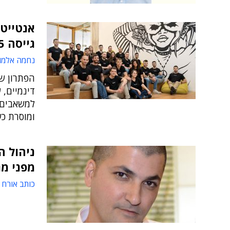
אנטייט
גייסה 15 מיליון ד'
נחמה אלמו
הפתרון ש
דינמיים, 
למשאבים 
ומוסרת כ
ניהול ה
מפני מג
כותב אורח