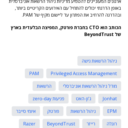
ארגונים המעוניינים להטמיע מדיניות ניהול הרשאות אוניברסלית
באופן הדרגתי יכולים להתחיל עם האירועים הקריטיים ביותר,
ובהדרגה להרחיב את הפתרון עד ליישום מקיף של PAM.
הכותב הוא CTO בחברת פורטק, המפיצה הבלעדית בארץ
של BeyondTrust
ניהול הרשאות גישה
PAM
Privileged Access Management
מודל ניהול הרשאות אוניברסלי
הרשאות
Jonhat
ג'ון-האט
פגיעות zero-day
EPM
ניהול הרשאות
פורטק
איומי סייבר
רוגלה
רייזר
BeyondTrust
Razer