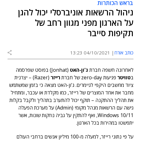
בראש הכותרות
ניהול הרשאות אוניברסלי יכול להגן
על הארגון מפני מגוון רחב של
תקיפות סייבר
כותב אורח
04/10/2021 13:23
לאחרונה חשפה חברת
ג'ון-האט
(Jonhat) בפוסט שפרסמה
ב
טוויטר
פגיעות zero-day של חברת
רייזר
(Razer) – יצרנית
ציוד מחשבים היקפי לגיימרים. ג'ון-האט מצאה כי בזמן שמשתמש
מחבר את אחד המוצרים של רייזר, כמו מקלדת או עכבר, ומתחיל
את תהליך ההתקנה – תוקף יכול להתערב בתהליך ולקבל בקלות
גישה עם הרשאות מנהל מקומי (Admin) על מערכת הפעלה
Windows 10/11, ואף להתקין על גביה נוזקות שונות, אשר
יתפשטו במהירות בכל הארגון.
על פי נתוני רייזר, למעלה מ-100 מיליון אנשים ברחבי העולם