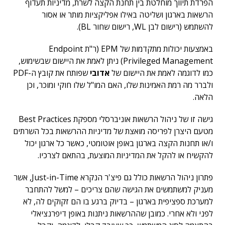
הפרדת תיווך מוחלטת בין תחנת הקצה לשרת, מדיניות תעדוף
הרשאות בארגון ושליטה באילו אפליקציות מותר או אסור
להשתמש (רישום לבן WL, רישום שחור BL).
באמצעות יכולות מתקדמות של EPM (ר"ת Endpoint
Privileged Management) ניתן לאמת את היישום שבשימוש,
כמו לדוגמה לאמת את היישום של
אדובי
שפותח את קובץ ה-PDF
ולברר מה רמת האמינות שלו, האם המו"ל שלו חוקי ומוכר, וכן
הלאה.
גישה זו של ניהול הרשאות אוניברסלי מספקת Best Practices
מטעם היצרן לפריסה מואצת של מדיניות ההרשאות בכל השרתים
ו/או תחנות הקצה בארגון באופן אוטומטי, כאשר כל ארגון יכול
להקשיח או להקל את המדיניות המוצעת, בהתאם לצרכיו.
פתרון ניהול הרשאות כולל גם פיצ'ר הנקרא Just-in-Time, אשר
מעניק למשתמשים את הגישה שהם צריכים – למשל להתחבר
למערכת ספציפית בארגון – בדיוק ברגע בו הם זקוקים לה, לא
לפני ולא אחרי. כמובן שההרשאות ניתנות באופן דיפרנציאלי