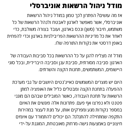
מודל ניהול הרשאות אוניברסלי
אז מה עושים? הפתרון לכך טמון במודל ניהול הרשאות
אוניברסלי, אשר מאפשר לארגון לאבטח ולנהל הרשאות של כל
משתמש, חיבור (סשן) ונכס בארגון, ועובד בצורה משולבת, כדי
לאחד את כל מדיניות ההרשאות הפריבילגיות בארגון וכדי להפחית
באופן דרסטי את נקודות התורפה שלו.
מודל זה מצליח להגן על כל ההרשאות בכל סביבות העבודה של
הארגון: סביבה מסורתית, סביבת ענן וסביבה היברידית, ובכל סוגי
היישומים, המשתמשים, תחנות הקצה והשרתים.
היום יש מוצרים המשמשים כאייג'נטים היושבים על גבי מערכת
ההפעלה בתחנת הקצה ומבטלים כליל את האופציה למתן
הרשאות על תחנת העבודה, כאשר המובילים שבהם הם מוגני
פטנט ולא נפרצו אף פעם. פתרונות אלה פוגשים את האיום
במספר נקודות מגע ומפרקים אותו, על מנת לעצור במהירות
התקפה שמתחילה להתגלגל. הם יכולים להתמודד עם איומים
חיצוניים באמצעות גישה-מרחוק מאובטחת, המוגנת על-ידי