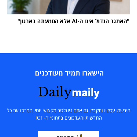
"האתגר הגדול אינו ה-AI אלא הטמעתה בארגון"
הישארו תמיד מעודכנים
Daily
maily
הירשמו עכשיו ותקבלו גם אתם ניוזלטר מקצועי יומי, המרכז את כל
החדשות והעדכונים בתחומי ה-ICT