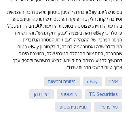
בסופו של יום, eBay בחרה להפגין ביטחון מלא בדרכה העצמאית
וסירבה לקחת חלק בהרפתקה הפיננסית שיזמו כהן וגיימסטופ.
בהודעת הדחייה, שצוטטה בסוכנות הידיעות
AP
, הבהיר המנכ"ל
פרסלר כי eBay רואה בעצמה "עסק חזק וגמיש", והדגיש את
המסר המרכזי של ההנהלה: "עם זירת המסחר הגלובלית
המובדלת שלה ואסטרטגיה ברורה, דירקטוריון eBay בטוח
שהחברה, תחת צוות ההנהלה הנוכחי שלה, ממוצבת היטב
להמשיך להניע צמיחה בת-קיימא, לבצע במשמעת ולספק ערך
ארוך טווח לבעלי המניות שלנו".
איביי
eBay
מיזוגים ורכישות
TD Securities
גיימסטופ
ראיין כהן
פול פרסלר
מניית גיימסטופ