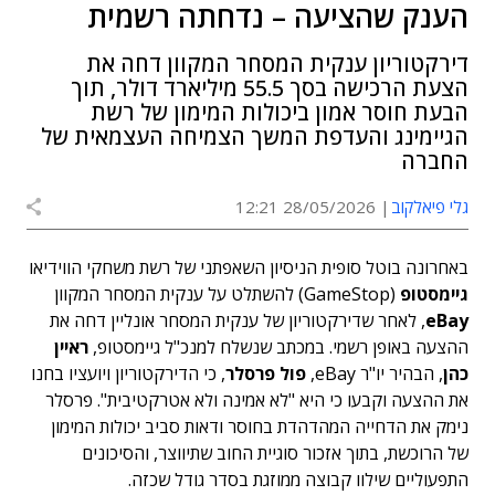
הענק שהציעה – נדחתה רשמית
דירקטוריון ענקית המסחר המקוון דחה את
הצעת הרכישה בסך 55.5 מיליארד דולר, תוך
הבעת חוסר אמון ביכולות המימון של רשת
הגיימינג והעדפת המשך הצמיחה העצמאית של
החברה
גלי פיאלקוב
28/05/2026 12:21
באחרונה בוטל סופית הניסיון השאפתני של רשת משחקי הווידיאו
גיימסטופ
(GameStop) להשתלט על ענקית המסחר המקוון
eBay
, לאחר שדירקטוריון של ענקית המסחר אונליין דחה את
ההצעה באופן רשמי. במכתב שנשלח למנכ"ל גיימסטופ,
ראיין
כהן
, הבהיר יו"ר eBay,
פול פרסלר
, כי הדירקטוריון ויועציו בחנו
את ההצעה וקבעו כי היא "לא אמינה ולא אטרקטיבית". פרסלר
נימק את הדחייה המהדהדת בחוסר ודאות סביב יכולות המימון
של הרוכשת, בתוך אזכור סוגיית החוב שתיווצר, והסיכונים
התפעוליים שילוו קבוצה ממוזגת בסדר גודל שכזה.