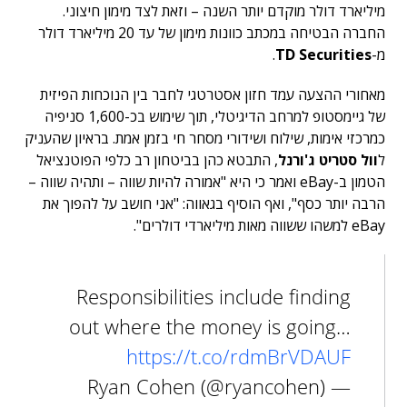
מיליארד דולר מוקדם יותר השנה – וזאת לצד מימון חיצוני.
החברה הבטיחה במכתב כוונות מימון של עד 20 מיליארד דולר
מ-
TD Securities
.
מאחורי ההצעה עמד חזון אסטרטגי לחבר בין הנוכחות הפיזית
של גיימסטופ למרחב הדיגיטלי, תוך שימוש בכ-1,600 סניפיה
כמרכזי אימות, שילוח ושידורי מסחר חי בזמן אמת. בראיון שהעניק
ל
וול סטריט ג'ורנל
, התבטא כהן בביטחון רב כלפי הפוטנציאל
הטמון ב-eBay ואמר כי היא "אמורה להיות שווה – ותהיה שווה –
הרבה יותר כסף", ואף הוסיף בגאווה: "אני חושב על להפוך את
eBay למשהו ששווה מאות מיליארדי דולרים".
Responsibilities include finding
out where the money is going…
https://t.co/rdmBrVDAUF
— Ryan Cohen (@ryancohen)