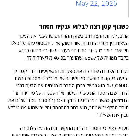
May 22, 2026
כשגוף קטן רצה לבלוע ענקית מסחר
אולם, למרות ההצהרות, בשוק ההון התקשו לעכל את הפער
העצום בין ממדי החברות; שווי השוק של גיימסטופ עמד על כ-12
מיליארד דולר "בלבד" טרם ההצעה – ושווי זה מהווה כרבע
בלבד משוויה של eBay, שהוערך בכ-46 מיליארד דולר.
נקודת השבירה שחיזקה את ספקנות המשקיעים והדירקטוריון
הגיעה בעקבות הופעה טלוויזיונית של מנכ"ל גיימסטופ ברשת
CNBC
, שם הוא נכשל במתן הסברים מניחים את הדעת לגבי
הדרך שבה יסגור את פערי המימון של העסקה. על פי דיווח של
ה
גרדיאן
, כאשר המראיינים דחקו ב-כהן להסביר כיצד ישלים את
חוסר התקציב שנותר, הוא בחר להתחמק והשיב שהוא פשוט "לא
מבין את השאלה".
מעניין לציין כי חוסר הבהירות התקשורתי הזה עלה לחברה
ביוקר, ומניית גיימסטופ צללה ביותר מ-12% בעקבות אותו ראיון.