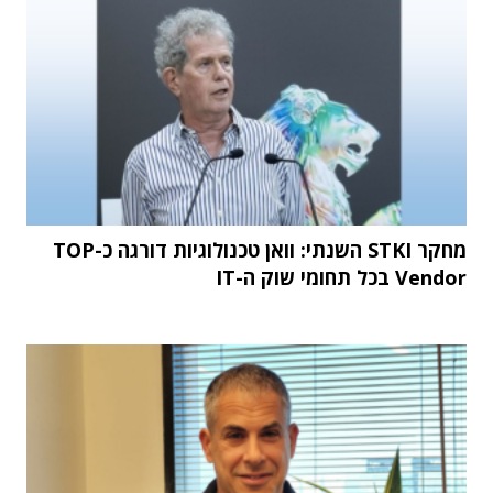
מחקר STKI השנתי: וואן טכנולוגיות דורגה כ-TOP
Vendor בכל תחומי שוק ה-IT