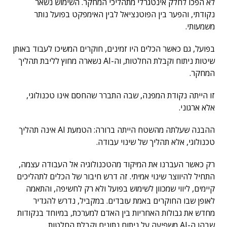
לא הפכו לחלק אינטגרלי מתהליכי המחקר. השימוש נשאר
נקודתי, והפער בין הפוטנציאל לבין האימפקט בפועל נותר
משמעותי.
בפועל, גם כאשר הכלים היו זמינים, חוקרים המשיכו לעבוד באותן
שיטות ניתוח וקבלת החלטות, וה-AI נשארה מחוץ לליבת תהליך
המחקר.
זו הייתה נקודת המפנה, שבה התברר שהחסם אינו טכנולוגי,
אלא ארגוני.
ההבנה שעלתה מהשטח הייתה ברורה: הטמעת AI אינה תהליך
טכנולוגי, אלא תהליך של שינוי עבודה.
רק כאשר העברנו את המיקוד מהטכנולוגיה אל העבודה עצמה,
התחיל להיווצר שינוי אמיתי. זה דרש חיבור של הכלים לתהליכים
קיימים, ליווי שמכוון לשימוש בפועל ולא רק לחשיפה, והתאמה
לאופן שבו החוקרים באמת עובדים. במקביל, נדרש להגדיר
מחדש את גבולות האחריות בין האדם למערכת, במיוחד בנקודות
שבהן ה-AI משפיעה על ניתוח נתונים וקבלת החלטות.