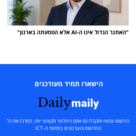
"האתגר הגדול אינו ה-AI אלא הטמעתה בארגון"
הישארו תמיד מעודכנים
Daily
maily
הירשמו עכשיו ותקבלו גם אתם ניוזלטר מקצועי יומי, המרכז את כל
החדשות והעדכונים בתחומי ה-ICT