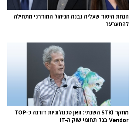
הנחת היסוד שעליה נבנה הניהול המודרני מתחילה
להתערער
מחקר STKI השנתי: וואן טכנולוגיות דורגה כ-TOP
Vendor בכל תחומי שוק ה-IT