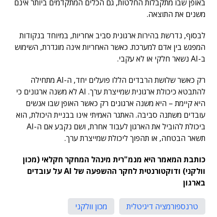
באופן שבו מתקבלות החלטות, גם הכלים המתקדמים ביותר אינם
משנים את התוצאה.
לבסוף, נדרשת בהירות ארגונית סביב אחריות, במיוחד בנקודות
המפגש בין אדם למערכת. כאשר האחריות אינה מוגדרת, השימוש
ב-AI נשאר חלקי או לא עקבי
.
רק כאשר שלושת הרבדים הללו פועלים יחד, ה-AI מתחילה
להתבטא כיכולת ארגונית שמייצרת ערך.
AI לא משנה ארגונים כי
היא קיימת – היא משנה ארגונים רק כאשר האופן שבו אנשים
עובדים משתנה סביבה.
האתגר האמיתי אינו בבניית היכולת, הוא
ביכולת להוביל את הארגון לעבוד אחרת, ושם נקבע אם ה-AI
תשאר הבטחה, או תהפוך ליכולת שמייצרת ערך.
כותבת המאמר היא מנמ"רית מינהל המחקר חקלאי (מכון
וולקני) ודוקטורנטית לחקר ההשפעה של AI על עובדים
בארג
ון
טרנספורמציה דיגיטלית
מכון וולקני