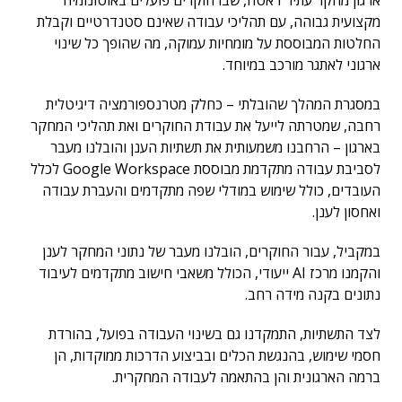
ארגון מחקר עתיר דאטה, שבו חוקרים פועלים באוטונומיה
מקצועית גבוהה, עם תהליכי עבודה שאינם סטנדרטיים וקבלת
החלטות המבוססת על מומחיות עמוקה, מה שהופך כל שינוי
ארגוני לאתגר מורכב במיוחד.
במסגרת המהלך שהובלתי – כחלק מטרנספורמציה דיגיטלית
רחבה, שמטרתה לייעל את עבודת החוקרים ואת תהליכי המחקר
בארגון – הרחבנו משמעותית את תשתיות הענן והובלנו מעבר
לסביבת עבודה מתקדמת מבוססת Google Workspace לכלל
העובדים, כולל שימוש במודלי שפה מתקדמים והעברת עבודה
ואחסון לענן.
במקביל, עבור החוקרים, הובלנו מעבר של נתוני המחקר לענן
והקמנו מרכז AI ייעודי, הכולל משאבי חישוב מתקדמים לעיבוד
נתונים בקנה מידה רחב.
לצד התשתיות, התמקדנו גם בשינוי העבודה בפועל, בהורדת
חסמי שימוש, בהנגשת הכלים ובביצוע הדרכות ממוקדות, הן
ברמה הארגונית והן בהתאמה לעבודה המחקרית.