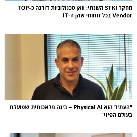
מחקר STKI השנתי: וואן טכנולוגיות דורגה כ-TOP
Vendor בכל תחומי שוק ה-IT
"העתיד הוא Physical AI – בינה מלאכותית שפועלת
בעולם הפיזי"