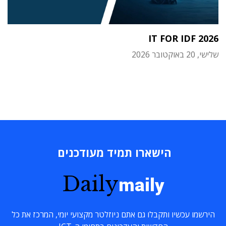
IT FOR IDF 2026
שלישי, 20 באוקטובר 2026
הישארו תמיד מעודכנים
Daily
maily
הירשמו עכשיו ותקבלו גם אתם ניוזלטר מקצועי יומי, המרכז את כל