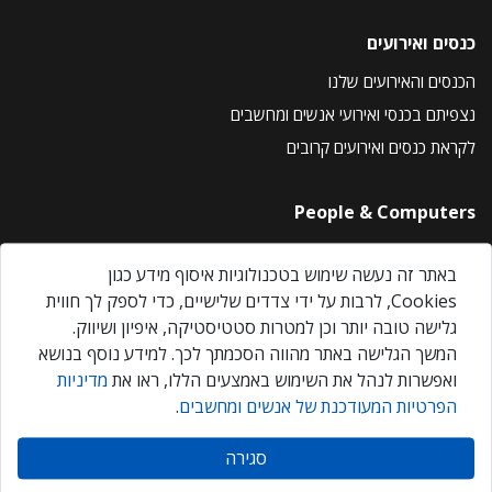
כנסים ואירועים
הכנסים והאירועים שלנו
נצפיתם בכנסי ואירועי אנשים ומחשבים
לקראת כנסים ואירועים קרובים
People & Computers
About Us
באתר זה נעשה שימוש בטכנולוגיות איסוף מידע כגון
Privacy Policy
Cookies, לרבות על ידי צדדים שלישיים, כדי לספק לך חווית
Contact Us
גלישה טובה יותר וכן למטרות סטטיסטיקה, איפיון ושיווק.
Our Events
המשך הגלישה באתר מהווה הסכמתך לכך. למידע נוסף בנושא
ואפשרות לנהל את השימוש באמצעים הללו, ראו את
מדיניות
הפרטיות המעודכנת של אנשים ומחשבים
.
אנשים ומחשבים © 2026 – כל הזכויות שמורות
סגירה
Created by