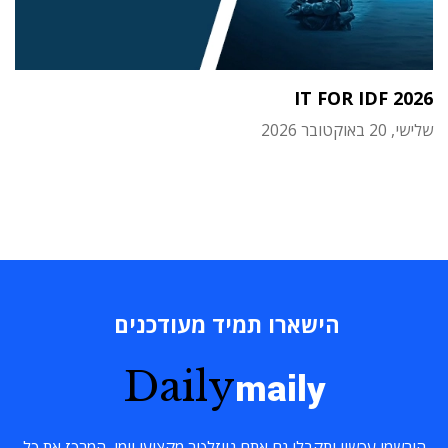
IT FOR IDF 2026
שלישי, 20 באוקטובר 2026
הישארו תמיד מעודכנים
Daily
maily
הירשמו עכשיו ותקבלו גם אתם ניוזלטר מקצועי יומי, המרכז את כל