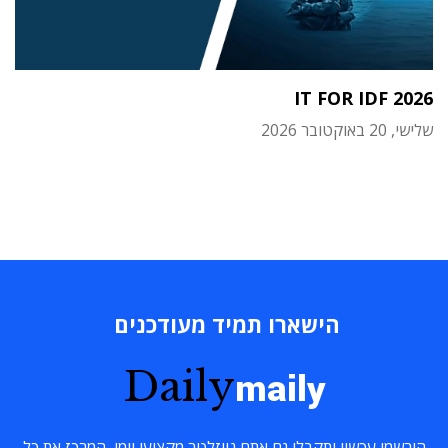
IT FOR IDF 2026
שלישי, 20 באוקטובר 2026
הישארו תמיד מעודכנים
Daily
maily
הירשמו עכשיו ותקבלו גם אתם ניוזלטר מקצועי יומי, המרכז את כל