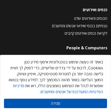
כנסים ואירועים
הכנסים והאירועים שלנו
נצפיתם בכנסי ואירועי אנשים ומחשבים
לקראת כנסים ואירועים קרובים
People & Computers
About Us
באתר זה נעשה שימוש בטכנולוגיות איסוף מידע כגון
Privacy Policy
Cookies, לרבות על ידי צדדים שלישיים, כדי לספק לך חווית
Contact Us
גלישה טובה יותר וכן למטרות סטטיסטיקה, איפיון ושיווק.
Our Events
המשך הגלישה באתר מהווה הסכמתך לכך. למידע נוסף בנושא
ואפשרות לנהל את השימוש באמצעים הללו, ראו את
מדיניות
הפרטיות המעודכנת של אנשים ומחשבים
.
אנשים ומחשבים © 2026 – כל הזכויות שמורות
סגירה
Created by