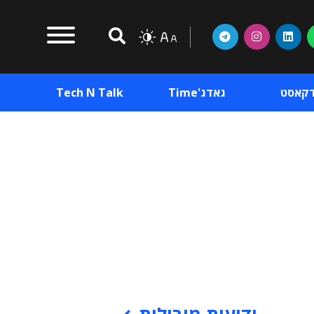
דקאסט
גאדג'Time
Tech N Talk
וכן פרסומי
תוכן פרסומי
וכן פרסומי