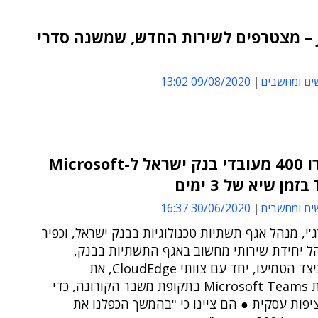
JoinUs – מצטרפים לשירות החדש, שמשנה סדרי
ים ומחשבים
09/08/2020 13:02
כך חוברו 400 מעובדי בנק ישראל ל-Microsoft
ם
ים ומחשבים
30/06/2020 16:37
רג'י, מנהל אגף תשתיות טכנולוגיות בבנק ישראל, וכפיר
הל יחידת שירותי מחשוב באגף התשתיות בבנק,
מספרים כיצד הטמיעו, יחד עם צוותי CloudEdge, את
פלטפורמת Microsoft Teams בתקופת משבר הקורונה, כדי
פות עסקית ● הם ציינו כי "בהמשך הכפלנו את