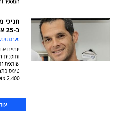
המספר והגענו ל-
חניכי מ
ב-25 אלף דולר בתחרות סטארט-אפים
מערכת אנש
יומיים אח
שותפת זה
טימס בתנו
2,400 צופים
עוד