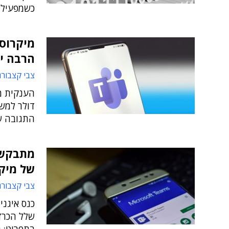
כשמפעילי
הרבה יו
צבי קצבורג
דולר למש
התגובה של
מתבקש:
של מיק
צבי קצבורג
כנס איגני
שלל הכרזו