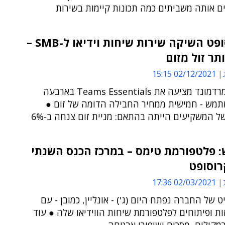
ם אותה משביתים כמה תכונות קיימות בשירות
מיקרוסופט השיקה שירות שיחות וידיאו ל-SMB –
תר זול מזום
02/12/2021 15:15
הענקית מרדמונד מציעה את Teams Essentials בארבעה
תמש - חמישית ממחיר החבילה הדומה של זום ●
 המשקיעים הייתה בהתאם: מניית זום צנחה ב-6%
 פלטפורמת טימס – במרכז הכנס השנתי
רוסופט
02/03/2021 17:36
יט של החברה נפתח היום (ג') - אונליין, כמובן - עם
ת ופיתוחים לפלטפורמת שיחות הווידיאו שלה ● עוד