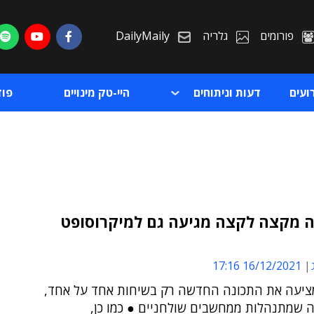
פורומים
גלריה
DailyMaily
ועים
דעות וניתוחים
היי-טק מינויים
פו
 מקצה לקצה מגיעה גם למיקרוסופט
ת
16/12/2021 17:16
ת
יעה את התכונה החדשה רק בשיחות אחד על אחד,
ה שמתנהלות ממחשבים שולחניים ● כמו כן,