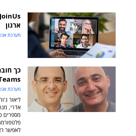
ארגון
מערכת אנש
Teams בזמן שיא של 3 ימי
מערכת אנש
ליאור ג'ו
אדרי, מנ
לאפשר רצי