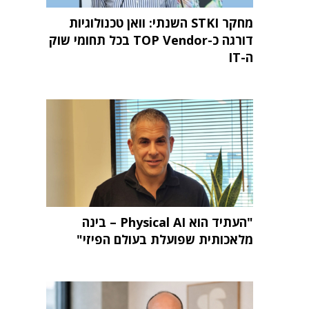
מחקר STKI השנתי: וואן טכנולוגיות
דורגה כ-TOP Vendor בכל תחומי שוק
ה-IT
"העתיד הוא Physical AI – בינה
מלאכותית שפועלת בעולם הפיזי"