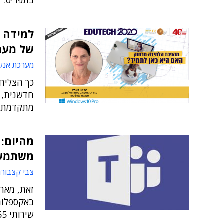
בתפריט: ר
למידה ה
של מער
מערכת אנש
כך הצליח
מתקדמת ו
מהיום: 
משתמש
צבי קצבורג
זאת, מאח
שירותי Microsoft 365 בגרסת דפדפן זו