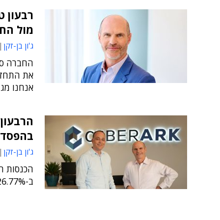
רבעון ט
מול הח
ג'ון בן-זקן
החברה סי
את התחזיו
אנחנו מג
הרבעון 
בהפסד 
ג'ון בן-זקן
ב-26.77% וההפסד הנקי קטן ב-7.36%