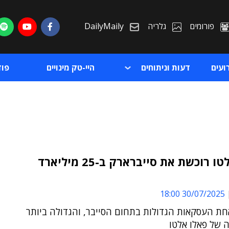
פורומים
גלריה
DailyMaily
ועים
דעות וניתוחים
היי-טק מינויים
פו
פאלו אלטו רוכשת את סייברארק ב-25 מיליארד
ת
30/07/2025 18:00
ת
חת העסקאות הגדולות בתחום הסייבר, והגדולה ביותר
 של פאלו אלטו