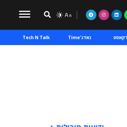
דקאסט
גאדג'Time
Tech N Talk
וכן פרסומי
תוכן פרסומי
וכן פרסומי