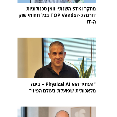
מחקר STKI השנתי: וואן טכנולוגיות
דורגה כ-TOP Vendor בכל תחומי שוק
ה-IT
"העתיד הוא Physical AI – בינה
מלאכותית שפועלת בעולם הפיזי"