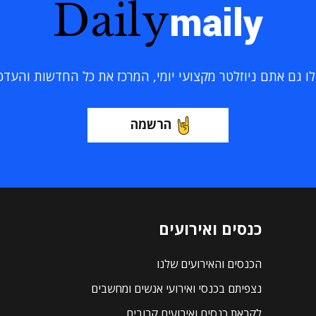
Daily
maily
 גם אתם ניוזלטר מקצועי יומי, המרכז את כל החדשות והעדכוני
הרשמה
כנסים ואירועים
הכנסים והאירועים שלנו
נצפיתם בכנסי ואירועי אנשים ומחשבים
לקראת כנסים ואירועים קרובים