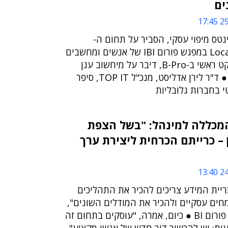
29/
ינטס מיפוי עסקי, הסביר על תחום ה-
Location Intelligence במפגש פורום IBI של אנשים ומחשבים
● חיים דרור, ארכיטקט ראשי ב-B-Pro, דיבר על מיחשוב ענן
והשימוש ב-BI בענן ● ד"ר לירן אדליסט, מנכ"ל TOP IT, סיפר
י בחברות גלובליות
מכללה למינהל: "בשל הצפת
 – כרייתם הכרחית ליצירת ערך
24/
יית המידע צריכים להכיר את התהליכים
חים עסקיים ולהכיר את המודלים השונים",
אמרה עמית במפגש פורום BI ● כיום, אמרה, "עוסקים בתחום זה