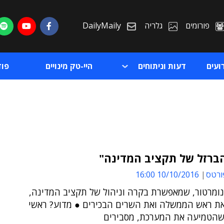
פורומים
גלריה
DailyMaily
ועים
דעות וניתוחים
היי-טק מינויים
פו
הברזל של תקציב המדינה"
ורטס
10/10/2016 16:00
ת
ומרטור, שמאפשרת בקרה וניהול של תקציב המדינה,
ת
ת ראש הממשלה ואת השרים הבכירים ● מדוע? ראשי
 שהטמיעה את המערכת, מסבירים