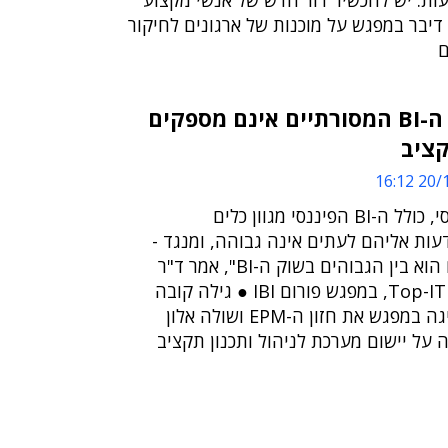
עות: יש להכשיר דור חדש של אנשי מקצוע"
● רמי גל מ-TOP IT דיבר במפגש על מוכנות של ארגונים לחיקור
ם
פורום IBI | כלי ה-BI המסורתיים אינם מספקים
קציב
20/12
"לעומת ה-BI הקלאסי, כולל ה-BI הפיננסי מגוון כלים
ות אליהם לעתים אינה גבוהה, ומנגד -
הערך העסקי שלהם הוא בין הגבוהים בשוק ה-BI", אמר ד"ר
לירן אדליסט, מנכ"ל Top-IT, במפגש פורום IBI ● גילה קובה
מהלפרין יועצים הציגה במפגש את חזון ה-EPM ושולה אלון
על יישום מערכת לניהול ותכנון תקציב