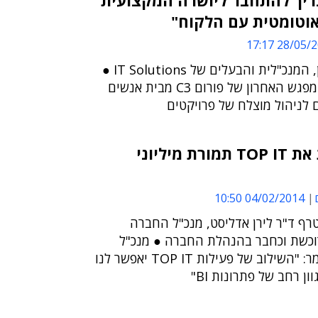
ריך להתחבר ליושרה המקצועית
אוטומטית עם הלקוח"
28/05/2014 
כך ממליצה תמי זיתן, המנכ"לית והבעלים של IT Solutions ●
היא נתנה במהלך המפגש האחרון של פורום C3 מבית אנשים
 לניהול מוצלח של פרויקטים
אקטיביו רוכשת את TOP IT תמורת מיליוני
04/02/2014 10:50
ף ד"ר לירן אדליסט, מנכ"ל החברה
וכשת וכחבר בהנהלת החברה ● מנכ"ל
אקטיביו, דרור הר אמר: "השילוב של פעילות TOP IT יאפשר לנו
ן רחב של פתרונות BI"