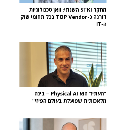
מחקר STKI השנתי: וואן טכנולוגיות
דורגה כ-TOP Vendor בכל תחומי שוק
ה-IT
"העתיד הוא Physical AI – בינה
מלאכותית שפועלת בעולם הפיזי"