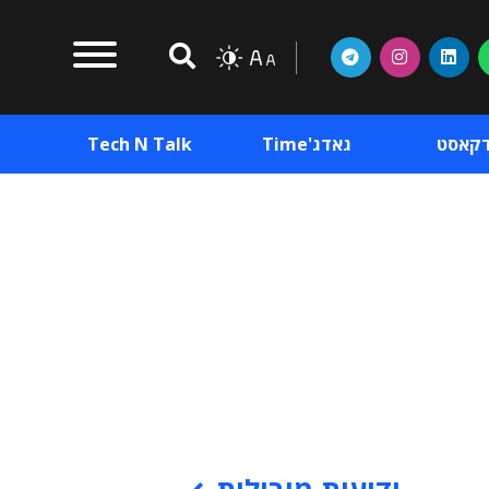
דקאסט
גאדג'Time
Tech N Talk
וכן פרסומי
תוכן פרסומי
וכן פרסומי