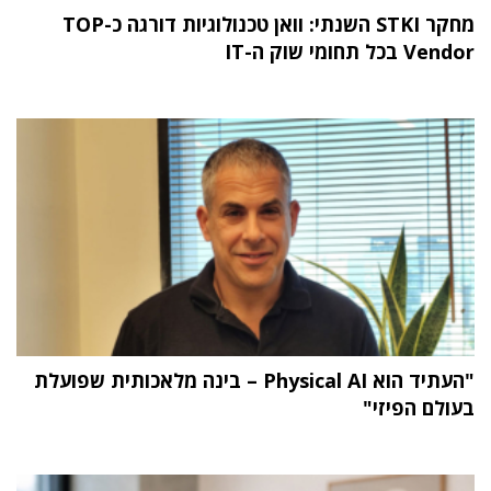
מחקר STKI השנתי: וואן טכנולוגיות דורגה כ-TOP
Vendor בכל תחומי שוק ה-IT
"העתיד הוא Physical AI – בינה מלאכותית שפועלת
בעולם הפיזי"