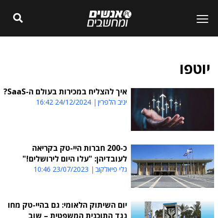
יוטפו
איך להצליח במכירות בעולם ה-SaaS?
יניב הלפרין
24/12/2024 16:42
כ-200 חברות היי-טק בקריאה
לעובדיהן: "עלו היום לירושלים!"
גלי פיאלקוב
23/07/2023 10:46
יום השיתוק הלאומי: גם בהיי-טק מחו
נגד התוכנית המשפטית – שוב