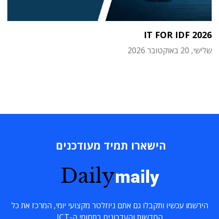
IT FOR IDF 2026
שלישי, 20 באוקטובר 2026
הישארו תמיד מעודכנים
Daily
maily
הירשמו עכשיו ותקבלו גם אתם ניוזלטר מקצועי יומי, המרכז את כל
החדשות והעדכונים בתחומי ה-ICT