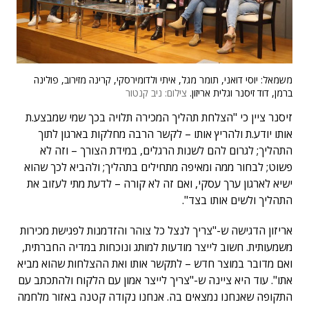
משמאל: יוסי דואני, תומר מגל, איתי ולדומירסקי, קרינה מזירוב, פולינה
ברמן, דוד זיסנר וגלית אריזון.
צילום: ניב קנטור
זיסנר ציין כי "הצלחת תהליך המכירה תלויה בכך שמי שמבצע.ת
אותו יודע.ת ולהריץ אותו – לקשר הרבה מחלקות בארגון לתוך
התהליך; לגרום להם לשנות הרגלים, במידת הצורך – וזה לא
פשוט; לבחור ממה ומאיפה מתחילים בתהליך; ולהביא לכך שהוא
ישיא לארגון ערך עסקי, ואם זה לא קורה – לדעת מתי לעזוב את
התהליך ולשים אותו בצד".
אריזון הדגישה ש-"צריך לנצל כל צוהר והזדמנות לפגישת מכירות
משמעותית. חשוב לייצר מודעות למותג ונוכחות במדיה החברתית,
ואם מדובר במוצר חדש – לתקשר אותו ואת ההצלחות שהוא מביא
אתו". עוד היא ציינה ש-"צריך לייצר אמון עם הלקוח ולהתכתב עם
התקופה שאנחנו נמצאים בה. אנחנו נקודה קטנה באזור מלחמה