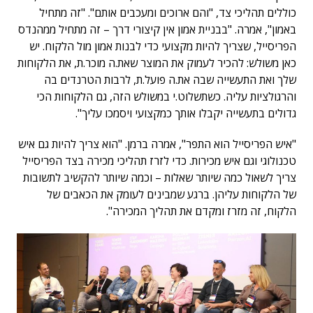
כוללים תהליכי צד, "והם ארוכים ומעכבים אותם". "זה מתחיל
באמון", אמרה. "בבניית אמון אין קיצורי דרך – זה מתחיל ממהנדס
הפריסייל, שצריך להיות מקצועי כדי לבנות אמון מול הלקוח. יש
כאן משולש: להכיר לעמוק את המוצר שאת.ה מוכר.ת, את הלקוחות
שלך ואת התעשייה שבה את.ה פועל.ת, לרבות הטרנדים בה
והרגולציות עליה. כשתשלוט.י במשולש הזה, גם הלקוחות הכי
גדולים בתעשייה יקבלו אותך כמקצועי ויסמכו עליך".
"איש הפריסייל הוא התפר", אמרה ברמן. "הוא צריך להיות גם איש
טכנולוגי וגם איש מכירות. כדי לזרז תהליכי מכירה בצד הפריסייל
צריך לשאול כמה שיותר שאלות – וכמה שיותר להקשיב לתשובות
של הלקוחות עליהן. ברגע שמבינים לעומק את הכאבים של
הלקוח, זה מזרז ומקדם את תהליך המכירה".