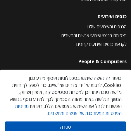
כנסים ואירועים
הכנסים והאירועים שלנו
נצפיתם בכנסי ואירועי אנשים ומחשבים
לקראת כנסים ואירועים קרובים
People & Computers
About Us
באתר זה נעשה שימוש בטכנולוגיות איסוף מידע כגון
Privacy Policy
Cookies, לרבות על ידי צדדים שלישיים, כדי לספק לך חווית
Contact Us
גלישה טובה יותר וכן למטרות סטטיסטיקה, איפיון ושיווק.
Our Events
המשך הגלישה באתר מהווה הסכמתך לכך. למידע נוסף בנושא
ואפשרות לנהל את השימוש באמצעים הללו, ראו את
מדיניות
הפרטיות המעודכנת של אנשים ומחשבים
.
אנשים ומחשבים © 2026 – כל הזכויות שמורות
סגירה
Created by