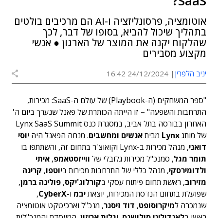
SaaS?
אוטומציה, פרסונליזציה ו-AI הם מרכיבים בולטים
בתהליך שיכול להביא, בסופו של דבר, לכך
שהלקוח יקנה את המוצר של הארגון ● אנשי
מקצוע מסבירים
יניב הלפרין
24/12/2024 16:42
"ספר המשחקים (ה-Playbook) של עולם ה-SaaS: מכירות,
התרחבות והשפעה" – זו הייתה הכותרת של פאנל שנערך ביום ה'
האחרון בבורסה בתל אביב, במסגרת כנס Lynx SaaS Summit
של מותג
Lynx
מבית
אנשים ומחשבים
. מנחה הפאנל היה
יוסי
דואני
, מנהל מכירות ב-Lynx וקואוצ'ר בתחום זה, והשתתפו בו
תומר מגל
, סמנכ"ל מכירות גלובלי של
ווייזסטאמפ
,
איתי
ולדומירסקי
, מנהל כללי של התרחבות מכירות ב
יוטפו
,
קרינה
מזירוב
, ראשת תחום פיתוח עסקי ב
קורלוג'יקס
,
פולינה ברמן
,
שפועלת בתחום הנדסת המכירות, יוצאת
יבמ
ו-
CyberX
,
שנמכרה ל
מיקרוסופט
,
דוד זיסנר
, מנכ"ל וארכיטקט אוטומציה
ראשי ב
לאנדוליני סולושנס
, ו
גלית אריזון
, המייסדת והמנכ"לית