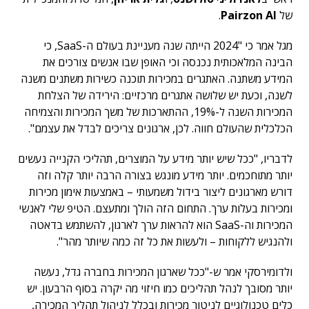
של
Pairzon AI
.
מגל אמר כי "2024 הייתה שנה מעניינת בעולם ה-SaaS, כי
הבינה המלאכותית נכנסה וכי האופן שבו אנשים צורכים את
המידע משתנה. האתגרים במכירות תוכנה כשירות משתנים משנה
לשנה, וכעת יש שלושה אתגרים מרכזיים: הירידה של הצלחת
המכירות השנה ל-19%, ההתארכות של משך המכירות והצמיחה
הכלכלית שהעולם חווה. לכן, ארגונים צריכים לבדל את עצמם".
לדבריו, "ככל שיש יותר מידע על המוצרים, תהליכי הקנייה נעשים
יותר מתוחכמים. יותר מידע מונגש בצורה הרבה יותר קלה וזה
דורש מארגונים ליצור בידול משמעותי – באמצעות אימון מכירות
ומכירות בעלות ערך. התחום הזה הולך ומתעצם. הטיפ שלי לאנשי
המכירות וה-SaaS הוא להראות ערך לארגון, להשתמש בדאטה
ולהנגיש ללקוחות – ולעשות את כל זה כמה שיותר מהר".
ולדומירסקי אמר ש-"ככל שארגון המכירות בחברה גדל, נעשה
יותר מסובך לנהל תהליכים כמו חיזוי מה יקרה בסוף הרבעון. יש
כלים טכנולוגיים לניטור מכירות ובכלל לניהול תהליך המכירה,