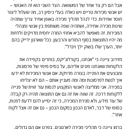
אבל הם רק צד אחד של המשוואה. הצד השני הוא זה האנושי –
יש אנשי מכירות טריים ויש כאלה בעלי ניסיון רב, מה שעלול ליצור
חוסר אחידות. כדי לנהל תהליך מכירה באופן אחיד צריך שתהיה
שיטת מכירה אחידה, ושתהיה שפה משותפת בין אנשי ומנהלי
המכירות. זה מאפשר להביא אחוזי המרה יחסית מדויקים ולחזות
מה יהיו התוצאות בסוף החודש והרבעון. ככל שארגון ידייק בהם
יותר, הערך שלו בשוק ילך ויגדל".
מזירוב ציינה כי "אנחנו, בקורלוג'יקס, בוחרים בקפידה את
הלקוחות שאנחנו פונים אליהם, על בסיס מיפוי של פרסונות,
ומבצעים את הפנייה בצורה מדויקת. אם אנשי המכירות לא ידעו
איך לגשת לפרסונות ומה ומה מעניין אותם – הם לא יצליחו
במכירה. אני ממליצה לאנשי המקצוע לנסות עוד זווית של פנייה
ללקוחות דרכה. זה שווה את זה גם אם התוצאה תהיה רק קבלה
של עוד מידע, ולא סגירת המכירה, כי זה יסייע להם לדעת לפנות,
בסופו של דבר, לאדם הנכון במקום הנכון – גם אם זה אצל לקוח
אחר".
ברמן ציינה כי תהליכי מכירה לארגונים, בפרט אם הם גדולים,