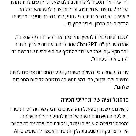
ליד עזה, ולך תסביר ללקוחות בעולם שאנחנו יודעים להיות תמיד
'על זה', גם אם יש מלחמה, ולדלוור. צריך להשתמש בכל מה
שאפשר בצורה יצירתית כדי להגיע למכירה. כך תגיע.י למספרים
הגדולים. זה מרתון, וצריך לרוץ בו".
"טכנולוגיות יכולות להאיץ תהליכים, אבל לא להחליף אנשים",
אמרה אריזון. "ה-ChatGPT עוזר לכתוב את מה שצריך בצורה
יותר מקצועית, אבל לא יכול להחליף את היצירתיות שנדרשת כדי
לקדם את המכירות".
עוד היא אמרה כי "העולם משתנה, ואנשי המכירות צריכים להיות
גמישים ולהשתנות, כדי להשתמש בטכנולוגיה לקידום המכירות
שלהם".
פרסונליזציה של תהליכי מכירה
נושא נוסף שנדון בפאנל הוא הפרסונליזציה של תהליכי המכירה
– שלעתים היא גורם חשוב על מנת להגיע להצלחה שלהם.
"הפרסונליזציה היא משהו עמוק, ונקודת החשיבה צריכה להיות
איך לייצר נקודות מגע בתהליך המכירה. אפשר להשתמש ב-AI