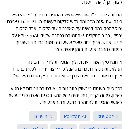
לצורך כך", אמר זיסנר.
מזירוב ציינה כי "חשוב שאיש.אשת המכירות ת.ידע למי הוא.היא
פונה, עם איזה מסר ומה כדאי ללקוח לעשות. ה-ChatGPT אמנם
יכול לספק כמה דגשים על האתגרים של הלקוח, אבל הלקוח
ירגיש, ברוב המקרים, שהתשובה נכתבה על ידי GenAI ולא על
ידי בן אנוש. צריך לתת טאץ' אישי, וזה חשוב במיוחד כשצריך
לפנות להרבה אנשים בזמן יחסית קצר".
ולדומירסקי השווה את תהליך המכירות לירייה: "הבינה
המלאכותית נהדרת כרובה, אבל כדי ליצור ירייה ולפגוע במטרה
צריך גם את הכדור ואת הצלף – ואת זה מספק הגורם האנושי".
מגל סיים באומרו כי "שוק פתרונות ה-AI לטובת מכירות לא הגיע
לאיזון. כשזה יקרה, ניתן יהיה להשתמש בכלים האלה כדי לאפשר
לאנשי המכירות להתמקד בתקשורת האנושית".
ווייזסטאמפ
Pairzon AI
גלית אריזון