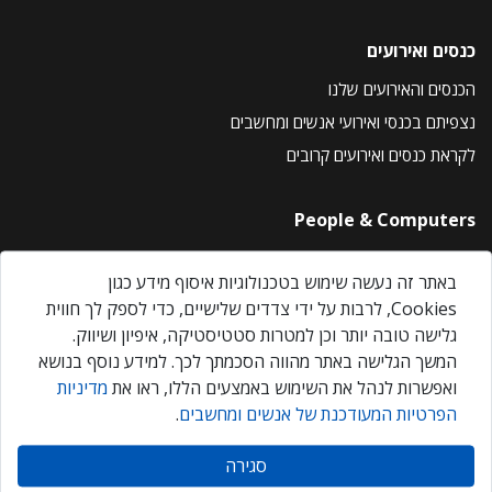
כנסים ואירועים
הכנסים והאירועים שלנו
נצפיתם בכנסי ואירועי אנשים ומחשבים
לקראת כנסים ואירועים קרובים
People & Computers
About Us
באתר זה נעשה שימוש בטכנולוגיות איסוף מידע כגון
Privacy Policy
Cookies, לרבות על ידי צדדים שלישיים, כדי לספק לך חווית
Contact Us
גלישה טובה יותר וכן למטרות סטטיסטיקה, איפיון ושיווק.
Our Events
המשך הגלישה באתר מהווה הסכמתך לכך. למידע נוסף בנושא
ואפשרות לנהל את השימוש באמצעים הללו, ראו את
מדיניות
הפרטיות המעודכנת של אנשים ומחשבים
.
אנשים ומחשבים © 2026 – כל הזכויות שמורות
סגירה
Created by