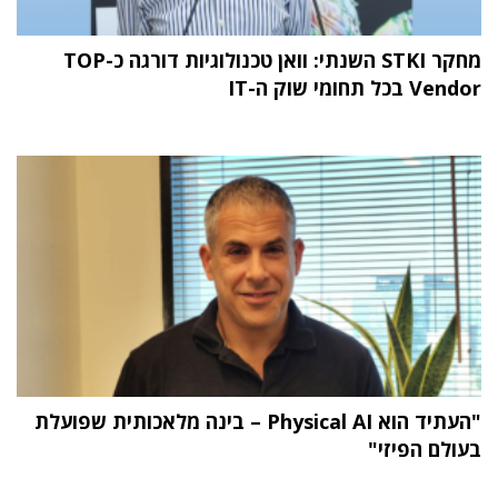
מחקר STKI השנתי: וואן טכנולוגיות דורגה כ-TOP
Vendor בכל תחומי שוק ה-IT
"העתיד הוא Physical AI – בינה מלאכותית שפועלת
בעולם הפיזי"