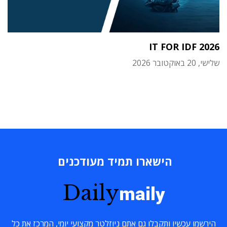
IT FOR IDF 2026
שלישי, 20 באוקטובר 2026
הישארו תמיד מעודכנים
Daily
maily
הירשמו עכשיו ותקבלו גם אתם ניוזלטר מקצועי יומי, המרכז את כל