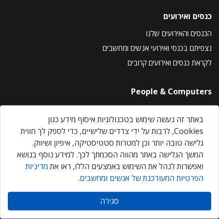
כנסים ואירועים
הכנסים והאירועים שלנו
נצפיתם בכנסי ואירועי אנשים ומחשבים
לקראת כנסים ואירועים קרובים
People & Computers
About Us
באתר זה נעשה שימוש בטכנולוגיות איסוף מידע כגון
Privacy Policy
Cookies, לרבות על ידי צדדים שלישיים, כדי לספק לך חווית
Contact Us
גלישה טובה יותר וכן למטרות סטטיסטיקה, איפיון ושיווק.
Our Events
המשך הגלישה באתר מהווה הסכמתך לכך. למידע נוסף בנושא
ואפשרות לנהל את השימוש באמצעים הללו, ראו את
מדיניות
הפרטיות המעודכנת של אנשים ומחשבים
.
אנשים ומחשבים © 2026 – כל הזכויות שמורות
סגירה
Created by