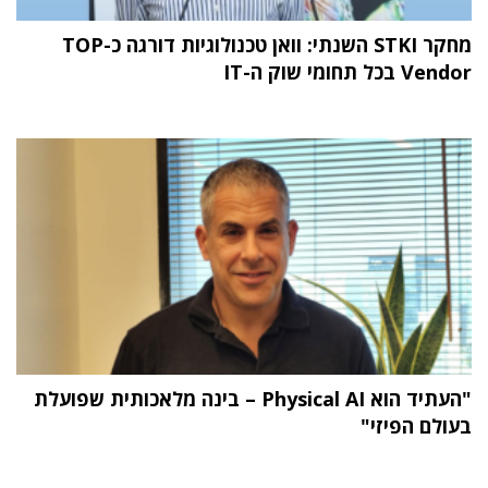
מחקר STKI השנתי: וואן טכנולוגיות דורגה כ-TOP
Vendor בכל תחומי שוק ה-IT
"העתיד הוא Physical AI – בינה מלאכותית שפועלת
בעולם הפיזי"