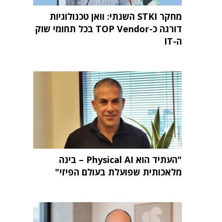
מחקר STKI השנתי: וואן טכנולוגיות
דורגה כ-TOP Vendor בכל תחומי שוק
ה-IT
"העתיד הוא Physical AI – בינה
מלאכותית שפועלת בעולם הפיזי"