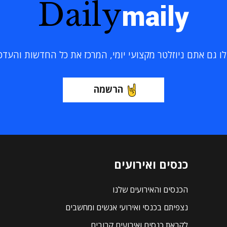
Daily
maily
 גם אתם ניוזלטר מקצועי יומי, המרכז את כל החדשות והעדכוני
הרשמה
כנסים ואירועים
הכנסים והאירועים שלנו
נצפיתם בכנסי ואירועי אנשים ומחשבים
לקראת כנסים ואירועים קרובים