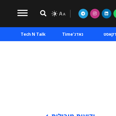
דקאסט
גאדג'Time
Tech N Talk
וכן פרסומי
תוכן פרסומי
וכן פרסומי