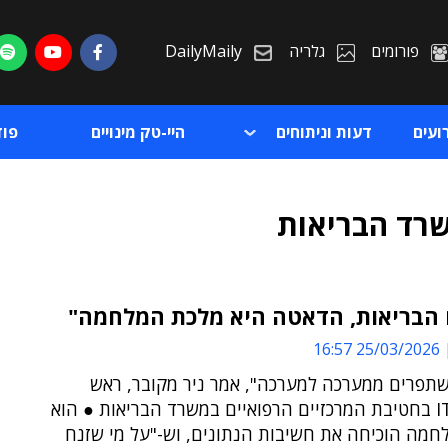
פורומים
גלריה
DailyMaily
ועים
דעות וניתוחים
היי-טק מינויים
פו
שרד הבריאות
 הבריאות, הדאטה היא מלכת המלחמה"
25/03/2026 16:57
ת
שתפרים ממערכה למערכה", אמר ניר מקובר, ראש
ת
מערך ה-IT בחטיבת המרכזיים הרפואיים במשרד הבריאות ● הוא
לחמה הוכיחה את חשיבות הנתונים, וש-"על מי שזנח