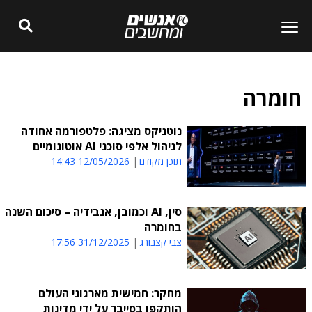
חומרה
נוטניקס מציגה: פלטפורמה אחודה
לניהול אלפי סוכני AI אוטונומיים
תוכן מקודם
12/05/2026 14:43
סין, AI וכמובן, אנבידיה – סיכום השנה
בחומרה
צבי קצבורג
31/12/2025 17:56
מחקר: חמישית מארגוני העולם
הותקפו בסייבר על ידי מדינות