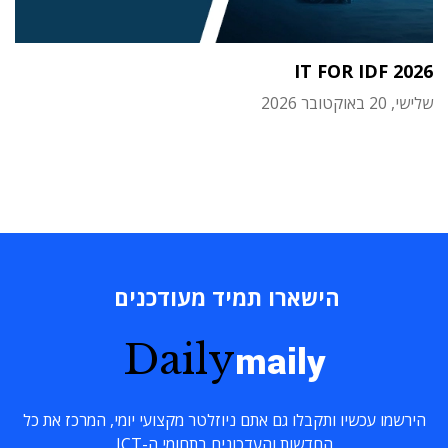
IT FOR IDF 2026
שלישי, 20 באוקטובר 2026
הישארו תמיד מעודכנים
Daily
maily
הירשמו עכשיו ותקבלו גם אתם ניוזלטר מקצועי יומי, המרכז את כל
החדשות והעדכונים בתחומי ה-ICT