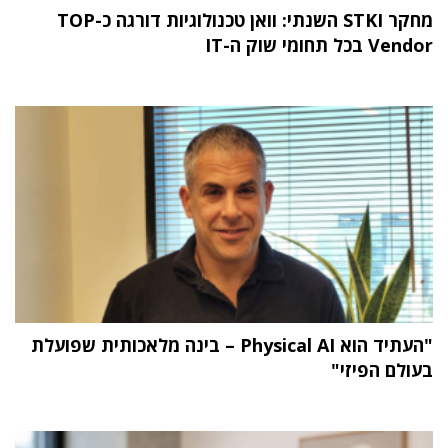
מחקר STKI השנתי: וואן טכנולוגיות דורגה כ-TOP
Vendor בכל תחומי שוק ה-IT
"העתיד הוא Physical AI – בינה מלאכותית שפועלת
בעולם הפיזי"