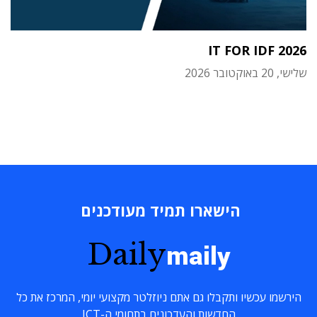
IT FOR IDF 2026
שלישי, 20 באוקטובר 2026
הישארו תמיד מעודכנים
Daily
maily
הירשמו עכשיו ותקבלו גם אתם ניוזלטר מקצועי יומי, המרכז את כל
החדשות והעדכונים בתחומי ה-ICT