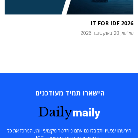
IT FOR IDF 2026
שלישי, 20 באוקטובר 2026
הישארו תמיד מעודכנים
Daily
maily
הירשמו עכשיו ותקבלו גם אתם ניוזלטר מקצועי יומי, המרכז את כל