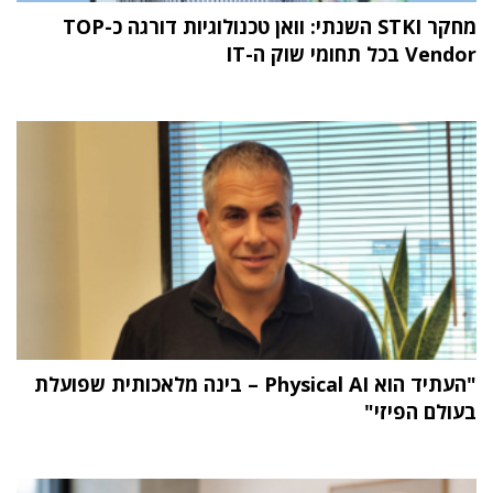
מחקר STKI השנתי: וואן טכנולוגיות דורגה כ-TOP
Vendor בכל תחומי שוק ה-IT
"העתיד הוא Physical AI – בינה מלאכותית שפועלת
בעולם הפיזי"