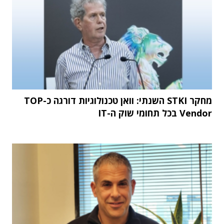
מחקר STKI השנתי: וואן טכנולוגיות דורגה כ-TOP
Vendor בכל תחומי שוק ה-IT