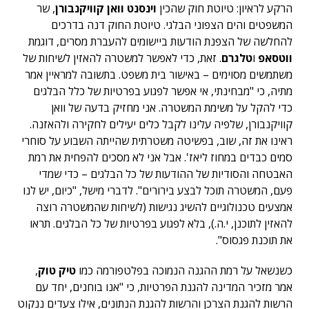
הרקע לראיון: טיוטת חוק שהכין
וינסנט וואן קוויקנבורן
, שר
המשפטים והים הצפוני הבלגי. טיוטת החוק דנה בדרכים
להחלשה של הצפנת הודעות ביישומים להעברת מסרים, דוגמת
ווטסאפ
ו
טלגרם
. זאת, כדי לאפשר למשטרה להאזין לשיחות של
משתמשים מסוימים – באישור בית משפט. בתשובה למראיין אמר
מתיה, כי "מבחינתי, אי אפשר לפגוע בפרטיות של כלל הבלגים
כדי להקל על משימת המשטרה. אני מחזיק בדעה של וואן
קוויקנבורן, שלפיה עלינו לקבל כלים יעילים לחקירה ולהאזנה.
ראינו את זה, שוב, בפשיטה משטרתית שהייתה השבוע על סוחרי
סמים כבדים במחוז ליאז'. אבל אני לא מסכים להפחית את רמת
האבטחה והסודיות של ההודעות של כל הבלגים – כדי שמדי
פעם, המשטרה תוכל לבצע בירורים". לדברי מישל, "כיום, יש לנו
אמצעים טכנולוגיים להשיג נגישות (לשיחות שהמשטרה רוצה
להאזין לתוכנן, י.ה.), בלא לפגוע בפרטיות של כל הבלגים. תראו
את תוכנת פגסוס".
כשנשאל על רמת ההגנה הנמוכה בפלטפורמה כמו
טיק טוק
,
אמר מזכיר המדינה להגנת הפרטיות, כי "אנו בוחנים, יחד עם
הרשות להגנת הצרכן והרשות להגנת הנתונים, אילו צעדים ננקוט