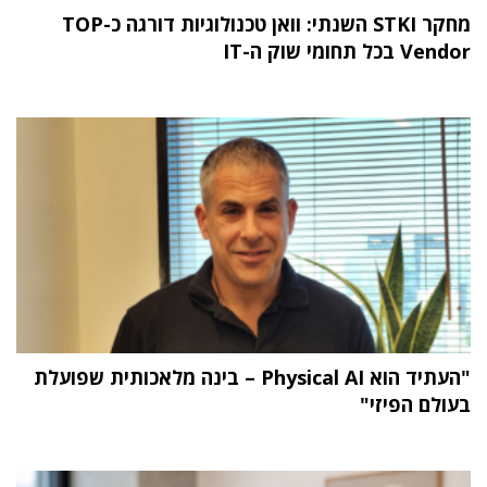
מחקר STKI השנתי: וואן טכנולוגיות דורגה כ-TOP
Vendor בכל תחומי שוק ה-IT
"העתיד הוא Physical AI – בינה מלאכותית שפועלת
בעולם הפיזי"