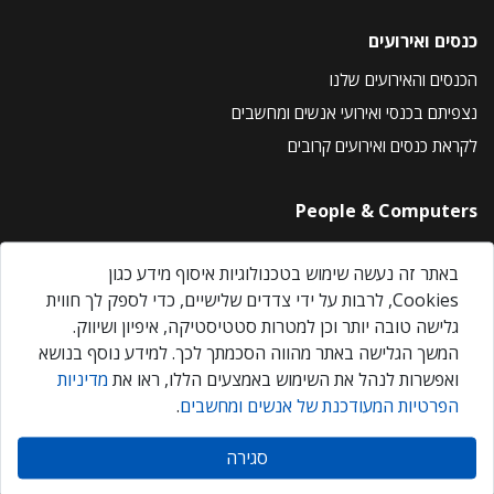
כנסים ואירועים
הכנסים והאירועים שלנו
נצפיתם בכנסי ואירועי אנשים ומחשבים
לקראת כנסים ואירועים קרובים
People & Computers
About Us
באתר זה נעשה שימוש בטכנולוגיות איסוף מידע כגון
Privacy Policy
Cookies, לרבות על ידי צדדים שלישיים, כדי לספק לך חווית
Contact Us
גלישה טובה יותר וכן למטרות סטטיסטיקה, איפיון ושיווק.
Our Events
המשך הגלישה באתר מהווה הסכמתך לכך. למידע נוסף בנושא
ואפשרות לנהל את השימוש באמצעים הללו, ראו את
מדיניות
הפרטיות המעודכנת של אנשים ומחשבים
.
אנשים ומחשבים © 2026 – כל הזכויות שמורות
סגירה
Created by