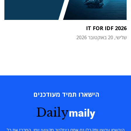
IT FOR IDF 2026
שלישי, 20 באוקטובר 2026
הישארו תמיד מעודכנים
Daily
maily
הירשמו עכשיו ותקבלו גם אתם ניוזלטר מקצועי יומי, המרכז את כל