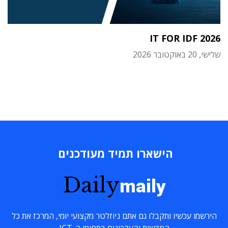
IT FOR IDF 2026
שלישי, 20 באוקטובר 2026
הישארו תמיד מעודכנים
Daily
maily
הירשמו עכשיו ותקבלו גם אתם ניוזלטר מקצועי יומי, המרכז את כל