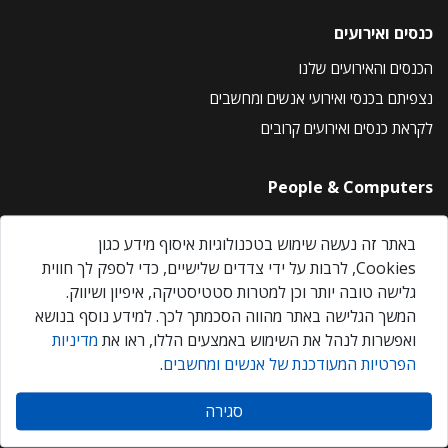
כנסים ואירועים
הכנסים והאירועים שלנו
נצפיתם בכנסי ואירועי אנשים ומחשבים
לקראת כנסים ואירועים קרובים
People & Computers
About Us
באתר זה נעשה שימוש בטכנולוגיות איסוף מידע כגון
Privacy Policy
Cookies, לרבות על ידי צדדים שלישיים, כדי לספק לך חווית
Contact Us
גלישה טובה יותר וכן למטרות סטטיסטיקה, איפיון ושיווק.
Our Events
המשך הגלישה באתר מהווה הסכמתך לכך. למידע נוסף בנושא
ואפשרות לנהל את השימוש באמצעים הללו, ראו את
מדיניות
הפרטיות המעודכנת של אנשים ומחשבים
.
אנשים ומחשבים © 2026 – כל הזכויות שמורות
סגירה
Created by