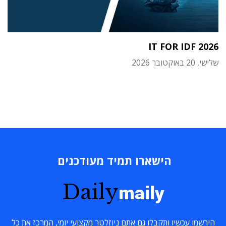
IT FOR IDF 2026
שלישי, 20 באוקטובר 2026
הישארו תמיד מעודכנים
Daily
maily
הירשמו עכשיו ותקבלו גם אתם ניוזלטר מקצועי יומי, המרכז את כל