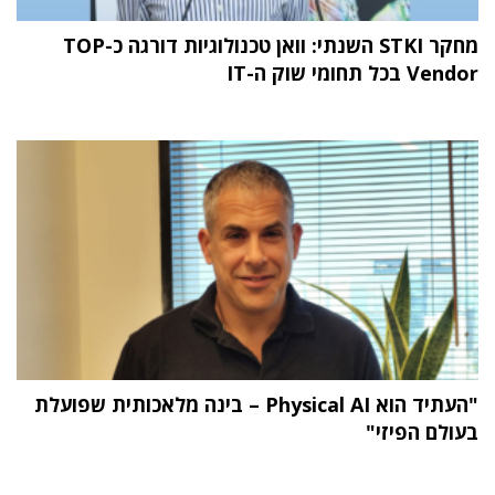
מחקר STKI השנתי: וואן טכנולוגיות דורגה כ-TOP
Vendor בכל תחומי שוק ה-IT
"העתיד הוא Physical AI – בינה מלאכותית שפועלת
בעולם הפיזי"