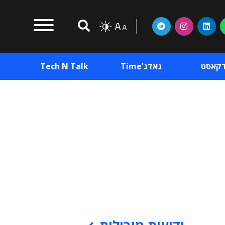
דקאסט
גאדג'Time
Tech N Talk
וכן פרסומי
תוכן פרסומי
וכן פרסומי