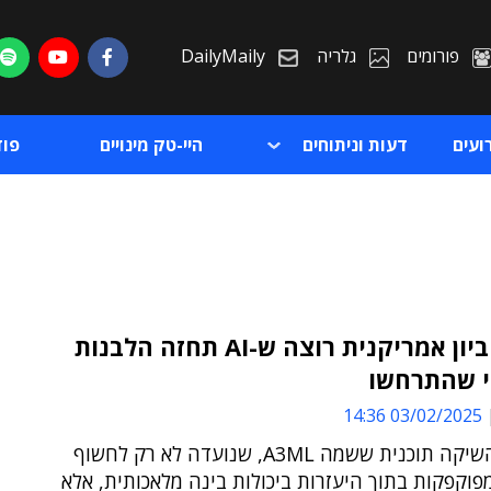
פורומים
גלריה
DailyMaily
ועים
דעות וניתוחים
היי-טק מינויים
פו
סוכנות ביון אמריקנית רוצה ש-AI תחזה הלבנות
י שהתרחשו
ת
03/02/2025 14:36
ת
DARPA השיקה תוכנית ששמה A3ML, שנועדה לא רק לחשוף
וקפקות בתוך היעזרות ביכולות בינה מלאכותית, אלא