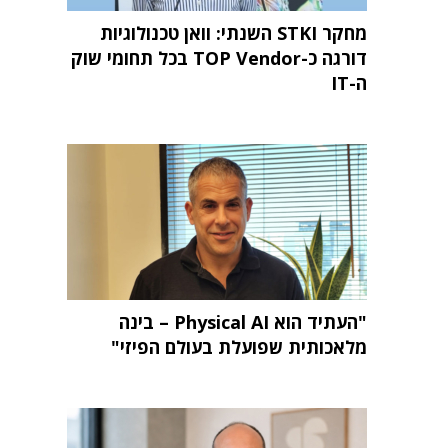
מחקר STKI השנתי: וואן טכנולוגיות
דורגה כ-TOP Vendor בכל תחומי שוק
ה-IT
"העתיד הוא Physical AI – בינה
מלאכותית שפועלת בעולם הפיזי"