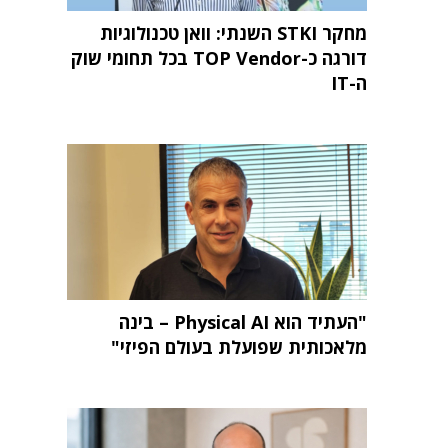
מחקר STKI השנתי: וואן טכנולוגיות
דורגה כ-TOP Vendor בכל תחומי שוק
ה-IT
"העתיד הוא Physical AI – בינה
מלאכותית שפועלת בעולם הפיזי"