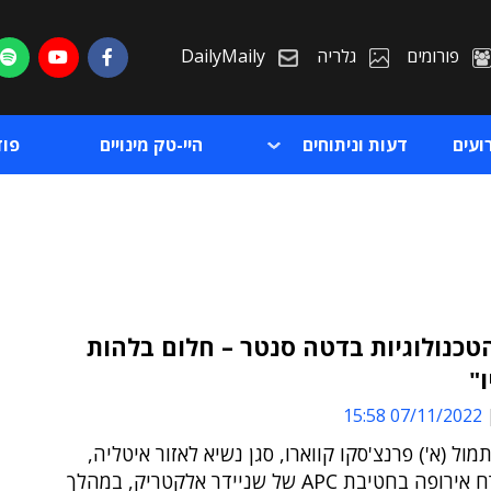
פורומים
גלריה
DailyMaily
ועים
דעות וניתוחים
היי-טק מינויים
פו
הטכנולוגיות בדטה סנטר – חלום בלהות
"
ת
07/11/2022 15:58
ת
מול (א') פרנצ'סקו קווארו, סגן נשיא לאזור איטליה,
מרכז ומזרח אירופה בחטיבת APC של שניידר אלקטריק, במהלך