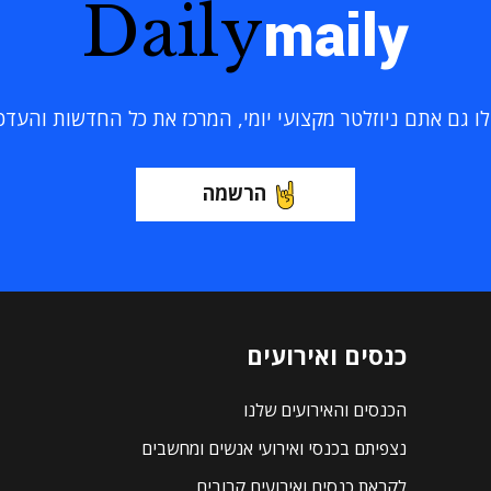
Daily
maily
 גם אתם ניוזלטר מקצועי יומי, המרכז את כל החדשות והעדכוני
הרשמה
כנסים ואירועים
הכנסים והאירועים שלנו
נצפיתם בכנסי ואירועי אנשים ומחשבים
לקראת כנסים ואירועים קרובים