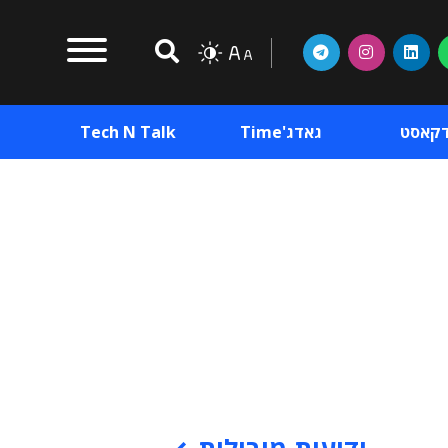
דקאסט
גאדג'Time
Tech N Talk
וכן פרסומי
תוכן פרסומי
וכן פרסומי