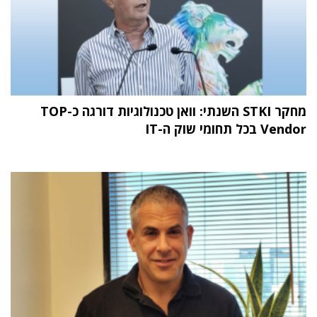
מחקר STKI השנתי: וואן טכנולוגיות דורגה כ-TOP
Vendor בכל תחומי שוק ה-IT