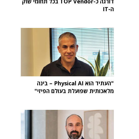
דורגה כ-TOP Vendor בכל תחומי שוק
ה-IT
"העתיד הוא Physical AI – בינה
מלאכותית שפועלת בעולם הפיזי"