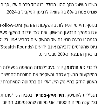
משכו כ-24% מסך ההון הכולל. בנטרול סבבים אלו, סך ה
שגויס צמח ב-8% בהשוואה לרבעון המקביל ב-2024.
עלו במהלך הרבעון הראשון. זאת לצד ירידה בהיקף פע
מגמה זו נבעה מרצונם של המשקיעים להביע אמון בשוק 
ברבעון התבצעו כ-200 סבבי גיוס.
לדברי
גיא הולצמן
, יו"ר IVC: "למרות ההאטה בפ
בהשקעות המשך עלתה ומשקפת את המוכנות להמשיך עם 
האמון החזק בהיי-טק הישראלי גם בתקופה המאתגרת שא
מנכ"לית לאומיטק,
מיה אייזן-צפריר
, בסבירה כי "פתחתנ
בכל קנה מידה היסטורי. אני מקווה שהסנטימנט החיובי 