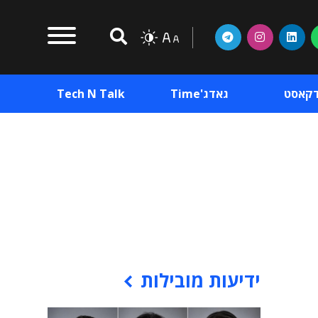
דקאסט
גאדג'Time
Tech N Talk
וכן פרסומי
תוכן פרסומי
וכן פרסומי
ידיעות מובילות