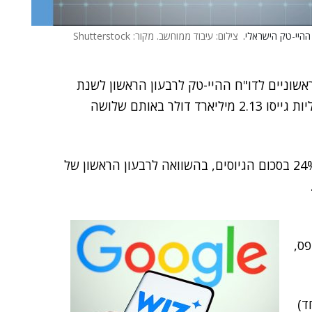
צילום: עיבוד ממוחשב. מקור: Shutterstock
ראשוניים לדו"ח ההיי-טק לרבעון הראשון לשנת
2025. בין הנתונים העיקריים – חברות ההיי-טק הישראליות גייסו 2.13 מיליארד דולר באותם שלושה
עוד נמצא כי אותם 2.13 מיליארד ד' משקפים גידול של 24% בסכום הגיוסים, בהשוואה לרבעון הראשון של
פס,
כל אחד)