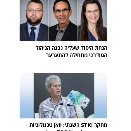
הנחת היסוד שעליה נבנה הניהול
המודרני מתחילה להתערער
מחקר STKI השנתי: וואן טכנולוגיות