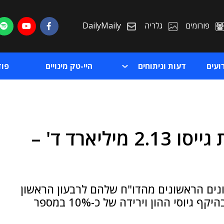
פורומים
גלריה
DailyMaily
ועים
דעות וניתוחים
היי-טק מינויים
פו
חברות ההיי-טק הישראליות גייסו 2.13 מיליארד ד' –
ת
ת
מו את הנתונים הראשונים מהדו"ח שלהם לרבעון הראשון
ל-2025 ● הנתונים משקפים עלייה של 24% בהיקף גיוסי ההון וירידה של כ-10% במספר