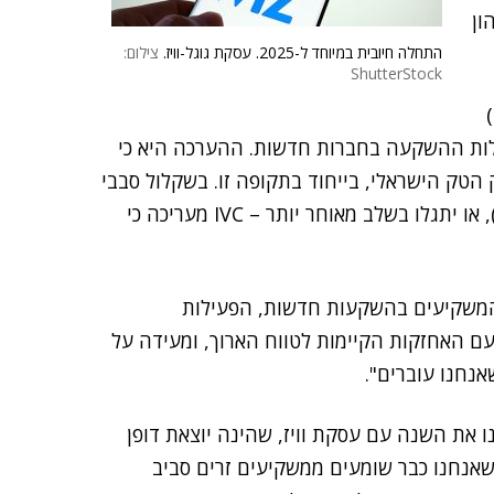
הון
התחלה חיובית במיוחד ל-2025. עסקת גוגל-וויז.
צילום:
ShutterStock
בנוסף, היקפי הפעילות בהשקעות ההמשך (Follow-On)
ילות ההשקעה בחברות חדשות. ההערכה היא כי
הטק הישראלי, בייחוד בתקופה זו. בשקלול סבבי
גיוס שהפרטים לגביהם אינם ידועים (Stealth Rounds), או יתגלו בשלב מאוחר יותר – IVC מעריכה כי
עילות המשקיעים בהשקעות חדשות, הפעילות
האחזקות הקיימות לטווח הארוך, ומעידה על
נחנו עוברים".
ו את השנה עם עסקת וויז, שהינה יוצאת דופן
שאנחנו כבר שומעים ממשקיעים זרים סביב