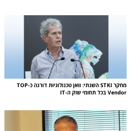
מחקר STKI השנתי: וואן טכנולוגיות דורגה כ-TOP
Vendor בכל תחומי שוק ה-IT