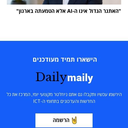
"האתגר הגדול אינו ה-AI אלא הטמעתה בארגון"
הישארו תמיד מעודכנים
Daily
maily
הירשמו עכשיו ותקבלו גם אתם ניוזלטר מקצועי יומי, המרכז את כל
החדשות והעדכונים בתחומי ה-ICT
הרשמה