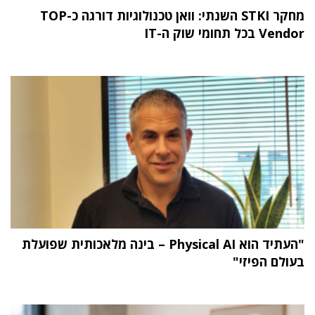
מחקר STKI השנתי: וואן טכנולוגיות דורגה כ-TOP
Vendor בכל תחומי שוק ה-IT
"העתיד הוא Physical AI – בינה מלאכותית שפועלת
בעולם הפיזי"