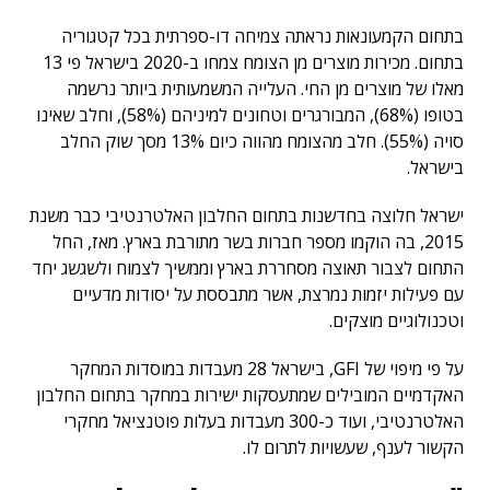
בתחום הקמעונאות נראתה צמיחה דו-ספרתית בכל קטגוריה
בתחום. מכירות מוצרים מן הצומח צמחו ב-2020 בישראל פי 13
מאלו של מוצרים מן החי. העלייה המשמעותית ביותר נרשמה
בטופו (68%), המבורגרים וטחונים למיניהם (58%), וחלב שאינו
סויה (55%). חלב מהצומח מהווה כיום 13% מסך שוק החלב
בישראל.
ישראל חלוצה בחדשנות בתחום החלבון האלטרנטיבי כבר משנת
2015, בה הוקמו מספר חברות בשר מתורבת בארץ. מאז, החל
התחום לצבור תאוצה מסחררת בארץ וממשיך לצמוח ולשגשג יחד
עם פעילות יזמות נמרצת, אשר מתבססת על יסודות מדעיים
וטכנולוגיים מוצקים.
על פי מיפוי של GFI, בישראל 28 מעבדות במוסדות המחקר
האקדמיים המובילים שמתעסקות ישירות במחקר בתחום החלבון
האלטרנטיבי, ועוד כ-300 מעבדות בעלות פוטנציאל מחקרי
הקשור לענף, שעשויות לתרום לו.