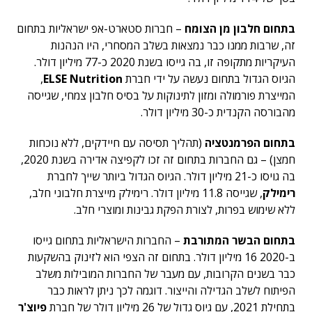
בתחום חלבון מן הצומח
– חברות סטארט-אפ ישראליות בתחום
זה, שרבות ממנו כבר נמצאות בשלב המסחרי, היו הנהנות
העיקריות מתקופה זו, בה גייסו בשנת 2020 כ-77 מיליון דולר.
הגיוס הגדול בתחום נעשה על ידי חברת
ELSE Nutrition
,
המייצרת פורמולה ומזון לתינוקות על בסיס חלבון צמחי, שגייסה
מהבורסה הקנדית כ-30 מיליון דולר.
בתחום הפרמנטציה
(תהליך תסיסה עם חיידקים, ללא נוכחות
חמצן)
– גם החברות בתחום זה זכו לקפיצה אדירה בשנת 2020,
בה גויסו כ-21 מיליון דולר. הגיוס הגדול ביותר שייך לחברת
רימילק
, שגייסה 11.8 מיליון דולר. רימילק מייצרת חלבוני חלב,
ללא שימוש בפרות, לצורת הפקת גבינות ומוצרי חלב.
בתחום הבשר המתורבת
– החברות הישראליות בתחום גייסו
ב-2020 16 מיליון דולר. בתחום זה הצפי הוא לזינוק בהשקעות
כבר בשנים הקרובות, עם מעבר של החברות המובילות משלב
הפיתוח לשלב הגדילה והייצור. דוגמה לכך ניתן לראות כבר
בתחילת 2021, עם גיוס גדול של 26 מיליון דולר של חברת
פיוצ'ר