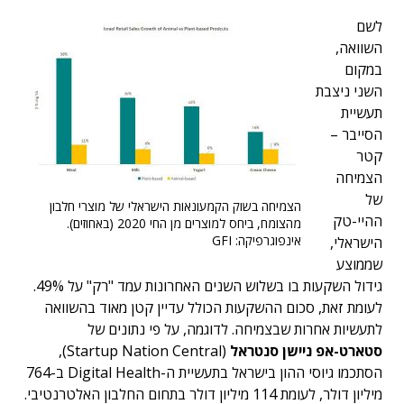
לשם
השוואה,
במקום
השני ניצבת
תעשיית
הסייבר –
קטר
הצמיחה
של
הצמיחה בשוק הקמעונאות הישראלי של מוצרי חלבון
ההיי-טק
מהצומח, ביחס למוצרים מן החי 2020 (באחוזים).
אינפוגרפיקה: GFI
הישראלי,
שממוצע
גידול השקעות בו בשלוש השנים האחרונות עמד "רק" על 49%.
לעומת זאת, סכום ההשקעות הכולל עדיין קטן מאוד בהשוואה
לתעשיות אחרות שבצמיחה. לדוגמה, על פי נתונים של
סטארט-אפ ניישן סנטראל
(Startup Nation Central),
הסתכמו גיוסי ההון בישראל בתעשיית ה-Digital Health ב-764
מיליון דולר, לעומת 114 מיליון דולר בתחום החלבון האלטרנטיבי.