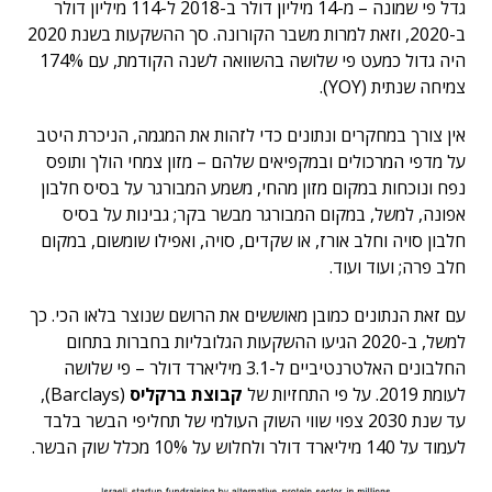
גדל פי שמונה – מ-14 מיליון דולר ב-2018 ל-114 מיליון דולר
ב-2020, וזאת למרות משבר הקורונה. סך ההשקעות בשנת 2020
היה גדול כמעט פי שלושה בהשוואה לשנה הקודמת, עם 174%
צמיחה שנתית (YOY).
אין צורך במחקרים ונתונים כדי לזהות את המגמה, הניכרת היטב
על מדפי המרכולים ובמקפיאים שלהם – מזון צמחי הולך ותופס
נפח ונוכחות במקום מזון מהחי, משמע המבורגר על בסיס חלבון
אפונה, למשל, במקום המבורגר מבשר בקר; גבינות על בסיס
חלבון סויה וחלב אורז, או שקדים, סויה, ואפילו שומשום, במקום
חלב פרה; ועוד ועוד.
עם זאת הנתונים כמובן מאוששים את הרושם שנוצר בלאו הכי. כך
למשל, ב-2020 הגיעו ההשקעות הגלובליות בחברות בתחום
החלבונים האלטרנטיביים ל-3.1 מיליארד דולר – פי שלושה
לעומת 2019. על פי התחזיות של
קבוצת ברקליס
(Barclays),
עד שנת 2030 צפוי שווי השוק העולמי של תחליפי הבשר בלבד
לעמוד על 140 מיליארד דולר ולחלוש על 10% מכלל שוק הבשר.