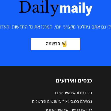
Daily
maily
 גם אתם ניוזלטר מקצועי יומי, המרכז את כל החדשות והעדכוני
הרשמה
כנסים ואירועים
הכנסים והאירועים שלנו
נצפיתם בכנסי ואירועי אנשים ומחשבים
לקראת כנסים ואירועים קרובים