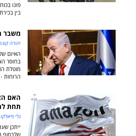
פונו בכוח
בין בכירת
משבר הא
יהודה קונפ
האיום של 
בחוסר האמ
מוטלת האח
הרוחות - 
האם הצ
תחת לח
גלי פיאלקו
ייתכן שעו
שלבסוף בח