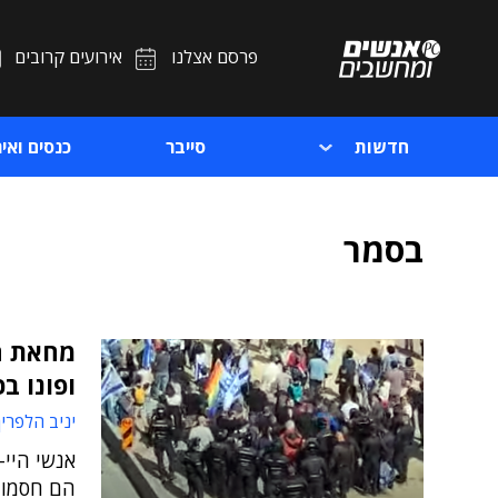
פרסם אצלנו
אירועים קרובים
חדשות
סייבר
כנסים ואיר
בסמר
מחאת הה
ופונו בכ
יניב הלפרין
אנשי היי-
הם חסמו א