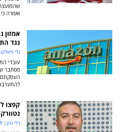
ואמרה כי 
אמזון נ
נגד הת
גלי פיאלקו
עובדי המ
מסתבר שב
העסקתם ● 
להתערבות
קפצו למ
נטוורק
רלי כהן
59