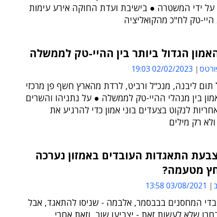
 על ידי המשטרה ● בישיבת ועדת החוקה אירע עימות
 היי-טק לח"כ מהקואליציה
מון הגדול ביותר בין ההיי-טק לממשלה
ורטס
02/02/2023 19:03
תום ליבנה, מנכ"ל ורביט, לרדת מהארץ חשף פן מרכזי
ון בין מנהלי ההיי-טק לממשלה ● על נתניהו והשרים
ריות לנקוט בצעדים בוני אמון כדי להרגיע את
ולא רק מילים
בעת התאגדות העובדים באמזון נערכה
ץ מטעמה?
ב
03/08/2021 13:58
בדי המחסנים בבבסמר, אלבמה - שניסו להתאגד, אבל
רו שלא לעשות זאת - יצביעו שוב, וזאת אחרי