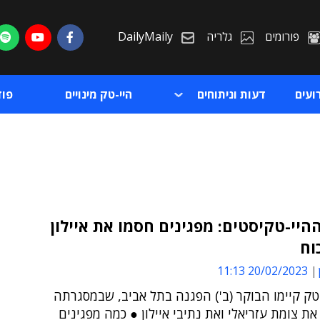
פורומים
גלריה
DailyMaily
ועים
דעות וניתוחים
היי-טק מינויים
פו
יי-טקיסטים: מפגינים חסמו את איילון
וח
ת
20/02/2023 11:13
ת
טק קיימו הבוקר (ב') הפגנה בתל אביב, שבמסגרתה
ת צומת עזריאלי ואת נתיבי איילון ● כמה מפגינים