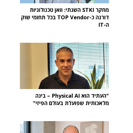
מחקר STKI השנתי: וואן טכנולוגיות
דורגה כ-TOP Vendor בכל תחומי שוק
ה-IT
"העתיד הוא Physical AI – בינה
מלאכותית שפועלת בעולם הפיזי"