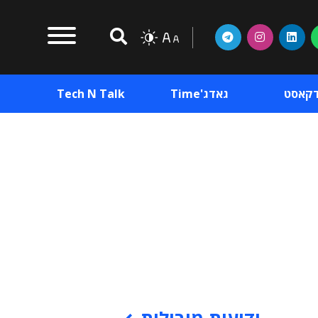
דקאסט
גאדג'Time
Tech N Talk
וכן פרסומי
תוכן פרסומי
וכן פרסומי