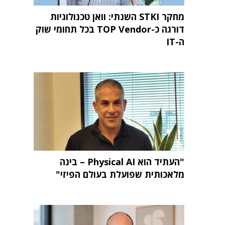
מחקר STKI השנתי: וואן טכנולוגיות
דורגה כ-TOP Vendor בכל תחומי שוק
ה-IT
"העתיד הוא Physical AI – בינה
מלאכותית שפועלת בעולם הפיזי"