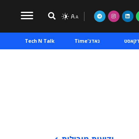
דקאסט
גאדג'Time
Tech N Talk
וכן פרסומי
תוכן פרסומי
וכן פרסומי