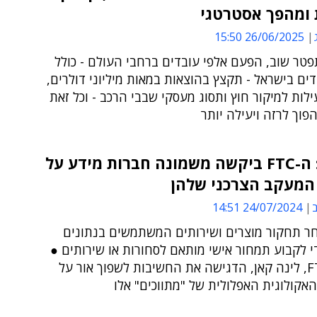
 ומהפך אסטרטגי
26/06/2025 15:50
טר שוב, הפעם אלפי עובדים ברחבי העולם - כולל
ים בישראל - תקצץ בהוצאות במאות מיליוני דולרים,
לות למיקור חוץ ותסוג מעסקי שבבי הרכב - וכל זאת
וך לרזה ויעילה יותר
ארה"ב: ה-FTC ביקשה משמונה חברות מידע על
 המעקב הצרכני שלהן
ב
24/07/2024 14:51
ר תחקור מוצרים ושירותים המשתמשים בנתונים
י לקבוע תמחור אישי מותאם לסחורות או שירותים ●
יו"ר ה-FTC, לינה קאן, הדגישה את החשיבות לשפוך אור על
קולוגית האפלולית של "מתווכים" אלו