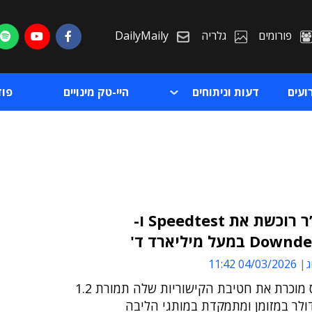
פורומים
גלריה
DailyMaily
ועים
דעות וניתוחים
היי-טק מינויים
פו
אקסנצ’ר רוכשת את Speedtest ו-
במעל מיליארד ד'
ת
ג
04/03/2026 11:42
ת
זיף דייוויס מוכרת את חטיבת הקישוריות שלה תמורת 1.2
ולר במזומן ומתמקדת במותגי הליבה