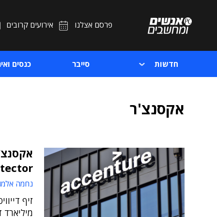
פרסם אצלנו
אירועים קרובים
חדשות
סייבר
כנסים ואיר
אקסנצ'ר
Downdetector 
נחמה אלמו
מיליארד ד