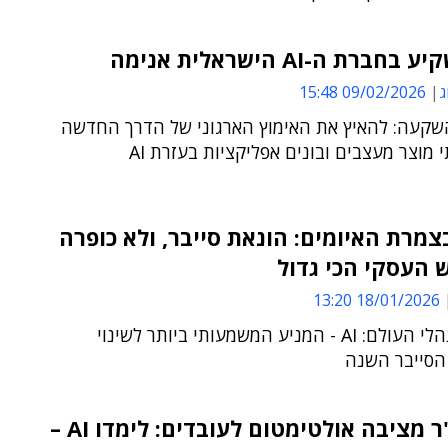
ברת ה-AI הישראלית אנימה
ג
09/02/2026 15:48
קעה: להאיץ את האימוץ הארגוני של הדרך החדשה
 מוצר מעצבים ובונים אפליקציות בעזרת AI
מרת האיומים: הונאת סייבר, ולא כופרה
 העסקי הכי גדול
18/01/2026 13:20
94% ממנהלי העולם: AI - המניע המשמעותי ביותר לשינוי
סייבר השנה
אקסנצ'ר מציבה אולטימטום לעובדים: לימדו AI –