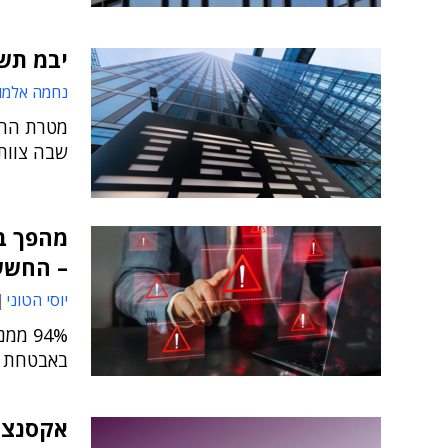
יבמ תשקיע בח
נחמה אלמו
מטרת ההש
שבה צוותי
מהפך בצ
– החשש
יוסי הטוני
באבטחת ה