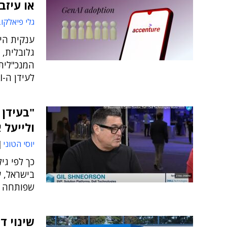
או עיזבו
גלי פיאלקו
המנכ"לית 
לעידן ה-AI - או לעזוב מידית
ולייעל את
יוסי הטוני
כך לפי גי
בישראל, 
שפותחה 
שינוי ד