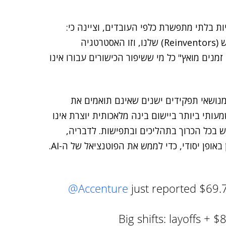
ת בלתי מתפשרת כלפי העובדים, וציינה כי:
"אנחנו משקיעים בשיפור הכישורים של הממציאים מחדש (Reinventors) שלנו, וזו האסטרטגיה
מנים מואץ" כל מי ששיפור הכישורים עבורו אינו
ושאי תפקידים ישנים שאינם תואמים את
ה כי האתגר המשמעותי ביותר ביישום בינה מלאכותית יוצרת אינו
ש בכל הכרוך בתהליכים ובתפישות. לדבריה,
ופן יסודי, כדי לממש את הפוטנציאל של ה-AI.
@Accenture
just reported $69.7
Big shifts: layoffs + 