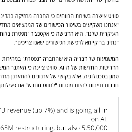
סוויט אישרה בשיחת הרווחים כי החברה מחזיקה במדיניו
העיקרית שלנו". היא הדגישה כי אקסנצ'ר "מפטרת בלוח ז
"נתיב בר-קיימא לרכישת הכישורים שאנו צריכים".
המשמעות של דבריה היא שהחברה "נפטרת" במהירות מנ
הדרישות החדשות של ה-AI. סוויט ציינ
טמון בטכנולוגיה, אלא בקושי של ארגונים להתארגן מחד
חברות חייבות להיות מוכנות "לחווט מחדש" את פעילותן בא
B revenue (up 7%) and is going all-in
on AI.
$865M restructuring, but also 5,50,000