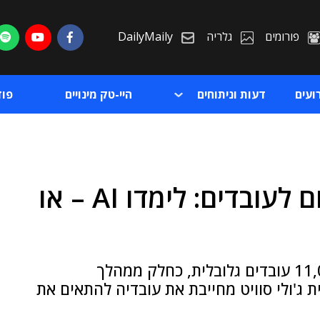
פורומים
גלריה
DailyMaily
ועים
דעות וניתוחים
היי-טק מינויים
פו
אקסנצ'ר מציבה אולטימטום לעובדים: לימדו AI – או
ת
ת
ענקית הייעוץ הטכנולוגי כבר פיטרה מעל 11,000 עובדים גלובלית, כחלק ממהלך
ולר ● המנכ"לית ג'ולי סוויט מחייבת את עובדיה להתאים את