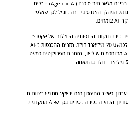
ההכשרה, עשרות אלפים מהעובדים מאומנים בימים אלו בבינה מלאכותית סוכנת (Agentic AI) – כלים
מי. המהלך האגרסיבי הזה מוביל לכך שאלפי
חים.
ננסיות חזקות: הכנסותיה הכוללות של אקסנצ'ר
לשנת הכספים 2025 (שהסתיימה באוגוסט) גדלו בכ-7% לכמעט 70 מיליארד דולר. תזרים ההכנסות מ-AI
ודאטה חווה צמיחה אדירה: ההכנסות מ-AI יוצרת ומכלי AI מתוחכמים שולשו, והזמנות הפרויקטים כמעט
רגון, כאשר החיסכון הזה יושקע מחדש בצוותים
ובפיתוח העסקי. סוויט סיכמה ואמרה כי "כל מנכ"ל, דירקטוריון והנהלה בכירה מכירים בכך ש-AI מתקדמת