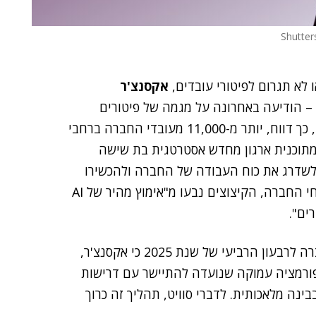
לא תגרום לפיטורי עובדים,
אקסנצ'ר
 הייעוץ ושירותי ה-IT המקצועיים – הודיעה באחרונה על מגמה של פיטורים
המוניים. במהלך שלושת החודשים האחרונים של השנה, כך דווח, יותר מ-11,000 מעובדי החברה ברחבי
מתוכנית ארגון מחדש אסטרטגית בת שישה
מיליון דולר, ושנועדה לשדרג את כוח העבודה של החברה ולהכשירו
לשירותי בינה מלאכותית ושירותים דיגיטליים. על פי דיווחי החברה, הקיצוצים נבעו מ"אימוץ מהיר של AI
ים".
הבהירה בשיחת הרווחים של החברה לרבעון הרביעי של שנת 2025 כי אקסנצ'ר,
פורמציה עמוקה שנועדה להתיישר עם דרישות
ה בבינה מלאכותית. לדברי סוויט, תהליך זה כרוך