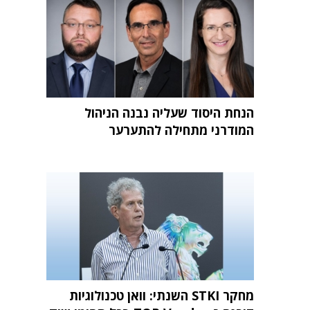
הנחת היסוד שעליה נבנה הניהול
המודרני מתחילה להתערער
מחקר STKI השנתי: וואן טכנולוגיות