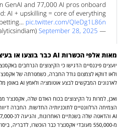
n GenAI and 77,000 AI pros onboard. 🚀
d: AI + upskilling = core of everything.
 betting…
pic.twitter.com/QIeDg1L86n
September 28, 2025
— AIM (@Analyticsindiam)
מאות אלפי הכשרות AI כבר בוצעו או בעיצומן
יועצים פיננסיים הדגישו כי הקיצוצים הנרחבים באקסנצ'
ולאו דווקא לצמצום גודל החברה, כשמטרתה של אקסנצ
לארגונים המבקשים לבצע אוטומציה ולאמץ AI באופן מלא.
ואכן, למרות גל הקיצוצים בכוח האדם שלה, אקסנצ'ר ממ
הצמיחה הרלוונטיים לתוכניותיה החדשות. החברה דיוו
מ-550,000 מעובדי אקסנצ'ר כבר הוכשרו, לדבריה,