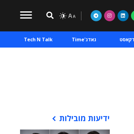
דקאסט
גאדג'Time
Tech N Talk
וכן פרסומי
תוכן פרסומי
וכן פרסומי
ידיעות מובילות