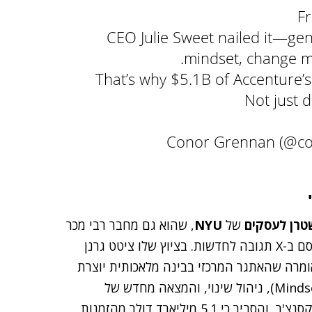
F
CEO Julie Sweet nailed it—genA
mindset, change m
That’s why $5.1B of Accenture’
Not just 
טרן לעסקים
של
NYU
, שהוא גם מחבר רבי מכר
בינלאומי ומנכ"ל ומייסד חברת הייעוץ AI Mindset – פרסם ב-X תגובה לחדשות. בציוץ שלו ציטט גרנן
אומרה שהאתגר המרכזי בבינה מלאכותית יוצרת
אינו טכנולוגי. לדבריו, "המחסום האמיתי הוא תפישה (Mindset), ניהול שינוי, והמצאה מחדש של
תהליכים". הוא גרנן קישר זאת להצלחה הפיננסית של אקסנצ'ר, והסביר כי 5.1 מיליארד דולר מהזמנות