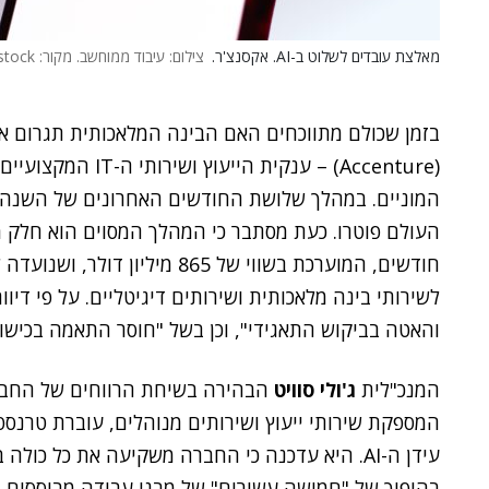
מאלצת עובדים לשלוט ב-AI. אקסנצ'ר.
צילום: עיבוד ממוחשב. מקור: Shutterstock
בזמן שכולם מתווכחים האם הבינה המלאכותית תגרום או 
(Accenture) – ענקית
העולם פוטרו. כעת מסתבר כי המהלך המסוים הוא חלק 
חודשים, המוערכת בשווי של 865 
והאטה בביקוש התאגידי", וכן בשל "חוסר התאמה בכישור
המנכ"לית
ג'ולי סוויט
המספקת שירותי ייעוץ ושירותים מנוהלים, עוברת טרנס
עידן ה-AI. היא עדכנה כי החברה משקיעה את כל כול
בהיפוך של "חמישה עשורים" של מבני עבודה מבוססים.