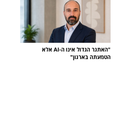
"האתגר הגדול אינו ה-AI אלא
הטמעתה בארגון"