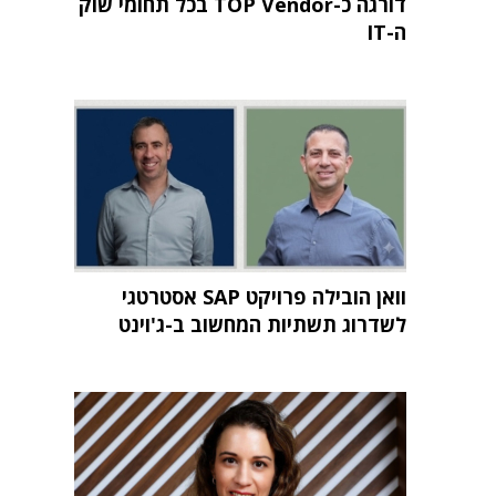
דורגה כ-TOP Vendor בכל תחומי שוק
ה-IT
וואן הובילה פרויקט SAP אסטרטגי
לשדרוג תשתיות המחשוב ב-ג'וינט