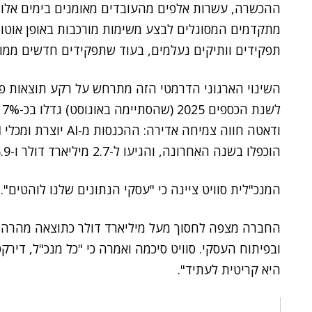
מתקדמים המסוגלים לבצע משימות מורכבות באופן אוטונו
תפקידים וותיקים נעלמים, בעוד שתפקידים חדשים ממוקדי AI צומ
השינוי הארגוני הדרמטי הזה מתרחש על רקע תוצאות פי
הוכפלו בשנה האחרונה, והגיעו ל-2.7 מיליארד דולר ו-5.9 מיליארד דולר בהתאמה.
המנכ"לית סוויט ציינה כי "עסקי הנתונים שלנו לוהטים".
החברה מצפה לחסוך מעל מיליארד דולר כתוצאה מהרה-א
היא קריטית לעתיד".