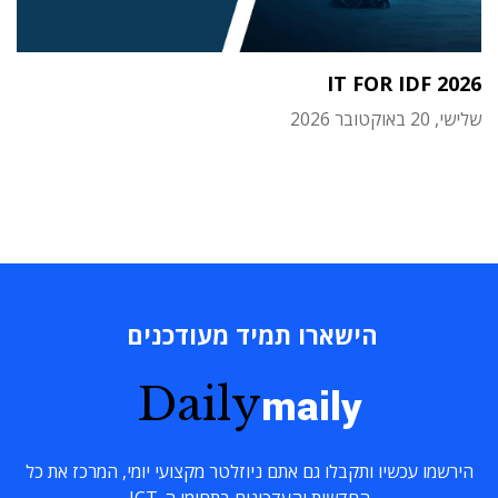
IT FOR IDF 2026
שלישי, 20 באוקטובר 2026
הישארו תמיד מעודכנים
Daily
maily
הירשמו עכשיו ותקבלו גם אתם ניוזלטר מקצועי יומי, המרכז את כל