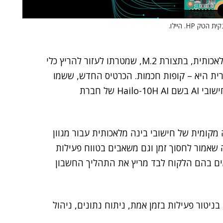
הודיעה כי היא תשיק באוגוסט הקרוב כרטיס בינה מלאכותית, בתצורת M.2, שמטרתו לעזור להריץ כלי
קרית היא – קופות חכמות. הכרטיס החדש, ששמו
יהיה HP AI Accelerator M.2, מבוסס על שבב האצת חישובי AI בשם Hailo-10H AI של חברת
HP AI היא לאפשר הרצה מקומית של חישובי בינה מלאכותית עבור מגוון
 שאמור לחסוך זמן וגם משאבים בטווח פעילות
מים בהם הלקוח לבד מריץ את התהליך החשבון
יטור פעילות בזמן אמת, ניתוח נתונים, ניהול