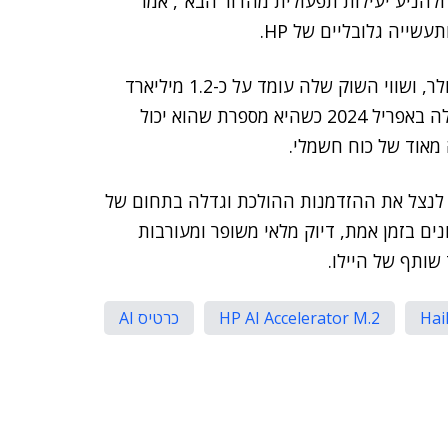
ולהניע יעילות תפעולית מהדור הבא", אמר
שייה גלובליים של HP.
היילו שהוקמה ב-2017 גייסה מאז הקמתה 340 מיליון דולר, ושווי השוק שלה עומד על כ-1.2 מיליארד
דולר. היא השיקה את שבב האצת הבינה המלאכותית שלה באפריל 2024 כשהיא מספרת שהוא יכול
לנצל את ההזדמנות ההולכת וגדלה בתחום של
נים בזמן אמת, דיוק מלאי משופר ומעורבות
 שותף של היילו.
Hai
HP AI Accelerator M.2
כרטיס AI