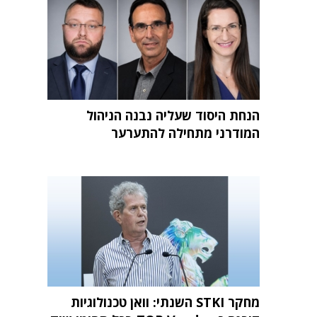
הנחת היסוד שעליה נבנה הניהול
המודרני מתחילה להתערער
מחקר STKI השנתי: וואן טכנולוגיות