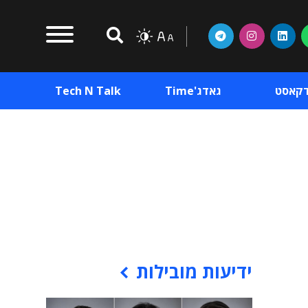
דקאסט
גאדג'Time
Tech N Talk
וכן פרסומי
תוכן פרסומי
וכן פרסומי
ידיעות מובילות