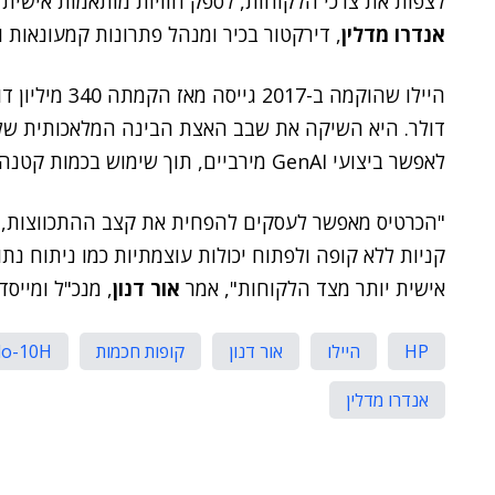
לצפות את צרכי הלקוחות, לספק חוויות מותאמות אישית 
אנדרו מדלין
, דירקטור בכיר ומנהל פתרונות קמעונאות ותע
לאפשר ביצועי GenAI מירביים, תוך שימוש בכמות קטנה מאוד של כוח חשמלי.
"הכרטיס מאפשר לעסקים להפחית את קצב ההתכווצות, 
קניות ללא קופה ולפתוח יכולות עוצמתיות כמו ניתוח נתו
אישית יותר מצד הלקוחות", אמר
אור דנון
, מנכ"ל ומייסד
HP
היילו
אור דנון
קופות חכמות
lo-10H
אנדרו מדלין