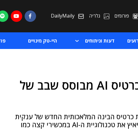
פורומים
גלריה
DailyMaily
ועים
דעות וניתוחים
היי-טק מינויים
פו
גאווה מקומית: HP תשיק כרטיס AI מבוסס שבב של
ת
ת
בב Hailo-10H, שישמש את כרטיס הבינה המלאכותית החדש של ענקית
הטק הבינלאומית ● הכרטיס, שיגיע באוגוסט, יאיץ את טכנולוגיית ה-AI במכשירי קצה כמו