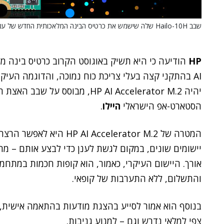
שבב Hailo-10H שלה שישמש את כרטיס הבינה המלאכותית החדש של ענקית הטק HP. היילו.
HP
AI בהתקני קצה בעלי צריכת כוח נמוכה, והדוגמה העי
הסטארט-אפ הישראלי
היילו
.
המטרה של  Accelerator M.2
יישומים שונים, במקום לגשת לענן כדי לבצע אותם – מה
אורך. היישום העיקרי, כאמור, הוא קופות חכמות במתח
והתשלום, ללא התערבות של קופאי.
בנוסף הוא אמור לסייע בהצגת מודעות בהתאמה אישית, בנ
צפי למלאי נדרש וגם – למנוע גניבות.