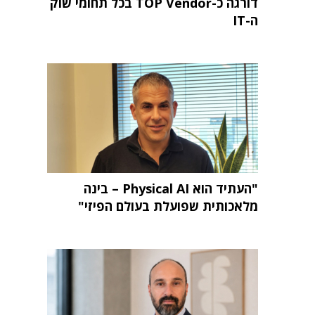
דורגה כ-TOP Vendor בכל תחומי שוק
ה-IT
"העתיד הוא Physical AI – בינה
מלאכותית שפועלת בעולם הפיזי"