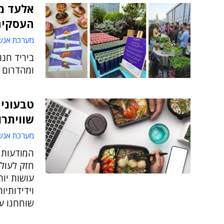
אלעד מע
העסקים
מערכת אנש
ביריד חנ
ומהדרום 
טבעונים
שוויתרו
מערכת אנש
המודעות 
חזק לעול
עושות יות
וידידותיו
שוחחנו ע