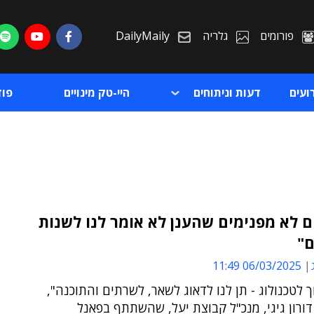
פורומים
גלריה
DailyMaily
ועים
דעות וניתוחים
היי-טק מינויים
פו
ם לא מפנימים שהענן לא אומר לנו לשנות
ם"
ת
06/03/2025 11:49
ת
 לטכנולוג - תן לנו לדאוג לשאר, לשרתים והתוכנה",
דורון גיגי, מנכ"ל קבוצת יעל, שהשתתף בפאנל