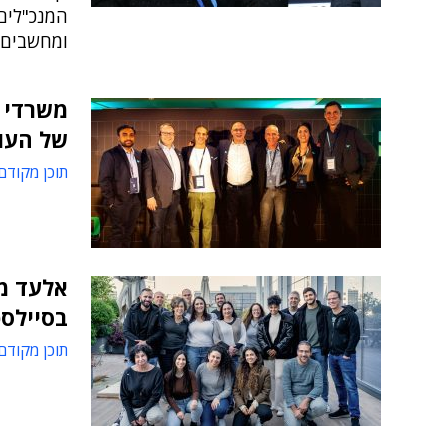
המנכ"לים
ומחשבים - NimbusSummit 2025, שנערך
משרדי 
של העו
תוכן מקודם
אלעד מ
בסיילס
תוכן מקודם