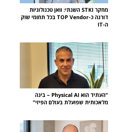
מחקר STKI השנתי: וואן טכנולוגיות
דורגה כ-TOP Vendor בכל תחומי שוק
ה-IT
"העתיד הוא Physical AI – בינה
מלאכותית שפועלת בעולם הפיזי"