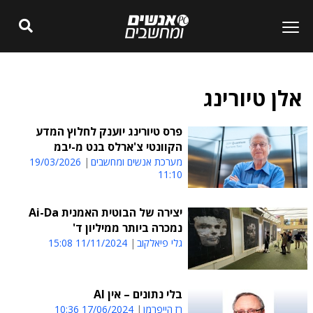
אלן טיורינג
פרס טיורינג יוענק לחלוץ המדע
הקוונטי צ'ארלס בנט מ-יבמ
מערכת אנשים ומחשבים
19/03/2026
11:10
יצירה של הבוטית האמנית Ai-Da
נמכרה ביותר ממיליון ד'
גלי פיאלקוב
11/11/2024 15:08
בלי נתונים – אין AI
רז הייפרמן
17/06/2024 10:36