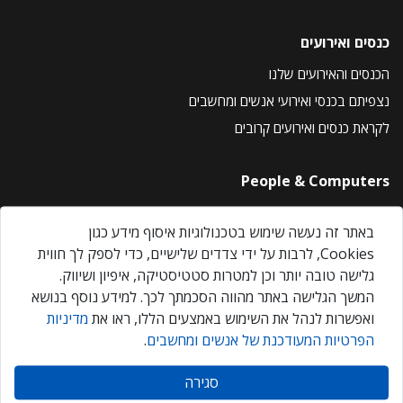
כנסים ואירועים
הכנסים והאירועים שלנו
נצפיתם בכנסי ואירועי אנשים ומחשבים
לקראת כנסים ואירועים קרובים
People & Computers
About Us
באתר זה נעשה שימוש בטכנולוגיות איסוף מידע כגון
Privacy Policy
Cookies, לרבות על ידי צדדים שלישיים, כדי לספק לך חווית
Contact Us
גלישה טובה יותר וכן למטרות סטטיסטיקה, איפיון ושיווק.
Our Events
המשך הגלישה באתר מהווה הסכמתך לכך. למידע נוסף בנושא
ואפשרות לנהל את השימוש באמצעים הללו, ראו את
מדיניות
הפרטיות המעודכנת של אנשים ומחשבים
.
אנשים ומחשבים © 2026 – כל הזכויות שמורות
סגירה
Created by