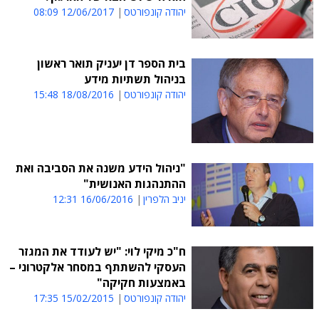
יהודה קונפורטס
12/06/2017 08:09
בית הספר דן יעניק תואר ראשון
בניהול תשתיות מידע
יהודה קונפורטס
18/08/2016 15:48
"ניהול הידע משנה את הסביבה ואת
ההתנהגות האנושית"
יניב הלפרין
16/06/2016 12:31
ח"כ מיקי לוי: "יש לעודד את המגזר
העסקי להשתתף במסחר אלקטרוני –
באמצעות חקיקה"
יהודה קונפורטס
15/02/2015 17:35