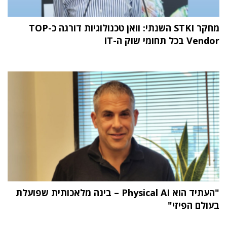
מחקר STKI השנתי: וואן טכנולוגיות דורגה כ-TOP
Vendor בכל תחומי שוק ה-IT
"העתיד הוא Physical AI – בינה מלאכותית שפועלת
בעולם הפיזי"