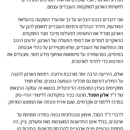
לחשיפת הארגון למתקפות: העובדים עצמם.
שני דוברים בכנס הצביעו על כך שהעדר השקעה בהעלאת
המודעות, חידוד הנהלים ורתימת העובדים למאמץ להגן על
הארגון מגדיל את החשיפה לפעילות סייבר מצד התוקפים.
ההאקרים לומדים את דפוסי הפעולה של הארגון, יודעים היטב
מה החולשות של העובדים, שלא מקפידים על נהלי אבטחה
בסיסיים, כמו שמירה על סיסמאות ושיתוף מידע חסוי, ומנצלים את
הפרצות כדי לחדור לארגונים.
אולם, היריעה הרבה יותר מורכבת ורחבה. רתימת הארגון להגנה
על המידע דורשת גם תהליכי הטמעה נכונים, שלא תמיד
מתקיימים בעידן המהפכה הדיגיטלית. בנושא זה עסקה הרצאתו
של ד"ר
אלון הסגל
, מרצה בכיר בפקולטה ללימודי ההיי-טק
במרכז ללימודים אקדמיים, שגם אירח והנחה את המפגש המרתק.
לדברי ד"ר הסגל, אימוץ טכנולוגיות נכפה במידה מסוימת על
ארגונים, בגלל איום החדשנות המשבשת. מאז ומעולם, ציין, היו
חסמים טבעיים פנים ארגוניים להכנסת חדשנות. הסיבות הן,