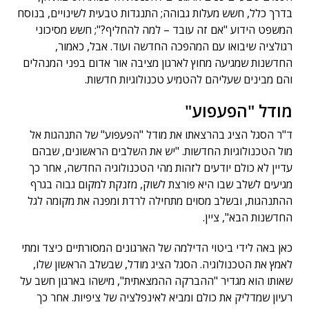
בדרך כלל, חשש מעלות גבוהה; התנגדות טבעית לשינויים, בנוסח
המשפט הידוע "אם זה עובד – למה להחליף?"; חשש מסיכוני
רגולציה שיבואו עם המהפכה החדשה ועוד. אבל, כאמור,
החדשנות שמגיעה מחוץ לארגון מציבה אור אדום בפני המנהלים
והם מבינים שעליהם להטמיע טכנולוגיות חדשות.
מודל "הפעפוע"
ד"ר הסגל הציג בהרצאתו את מודל "הפעפוע" של התנהגות אל
מול הטכנולוגיות החדשות. "יש את השלבים הראשונים, שבהם
עדיין לא כולם יודעים לזהות מהי הטכנולוגיה החדשה, אחר כך
מגיעים לשלב שבו היא פורצת לשוק, מזנקת למקום גבוה בגרף
ההתנהגות, ובשלב מסוים מתחילה לרדת ומפנה את מקומה לגל
החדשנות הבא", ציין.
כאן באה לידי ביטוי הדילמה של הארגונים המסורתיים כיצד ומתי
לאמץ את הטכנולוגיה. הסגל הציג מודל, שבשלב הראשון שלו,
שאותו הוא מגדיר "ההברקה ההמצאתית", מישהו בארגון חשב על
רעיון שמדליק את כולם ומביא לאינפלציה של ציפיות. אחר כך