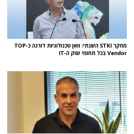
מחקר STKI השנתי: וואן טכנולוגיות דורגה כ-TOP
Vendor בכל תחומי שוק ה-IT