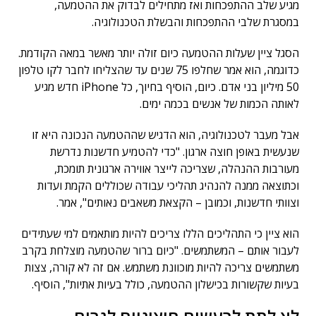
מגיע שלב ההתפכחות ואז מתחילים לבדוק את ההטמעה,
במסגרת שלבי ההתפכחות והבשלת הטכנולוגיה.
הסגל ציין שעלות ההטמעה כיום זולה יותר מאשר במאה הקודמת.
כדוגמה, הוא אמר שחלפו 75 שנים עד שהצליחו לחבר לקו טלפון
50 מיליון בני אדם. כיום, הוסיף בחיוך, כל iPhone חדש מגיע
לאותה הכמות של אנשים בכמה ימים.
אבל מעבר לטכנולוגיה, הוא הדגיש שההטמעה הנכונה היא זו
שנעשית באופן חוצה ארגון. "כדי להטמיע חדשנות נדרשת
מעורבות ההנהלה, שצריכה לייצר אווירה ארגונית תומכת,
וכתוצאה ממנה להנהיג תהליכי עבודה שכוללים הקמת ועדות
וצוותי חדשנות, וכמובן – הקצאת משאבים נאותים", אמר.
הוא ציין כי התהליכים הללו צריכים להיות מותאמים למי שעתידים
לעבור אותם – המשתמשים. "כיום ברור שהטמעה מוצלחת בקרב
משתמשים צריכה להיות מוכוונת משתמש. אם זה לא קורה, צצות
בעיות שקשורות בכישלון ההטמעה, כולל בעיות אתיות", הוסיף.