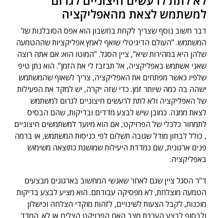
לא לתת לרעשים חיצוניים לגרום
למשתמש לצאת מהאפליקציה
דבר חשוב נוסף שצריך לקחת בחשבון הוא אפס הסובלנות של
המשתמש. "העולם הדיגיטלי שואף לאמץ אפליקציות שההטמעה
שלהן היא במהירות שיא", ציין הסגל. "המוטו הוא: אם אתה רוצה
שאני אשתמש באפליקציה, אל תבזבז לי את הזמן". הוא נתן טיפ
שלפיו כאשר מפתחים את האפליקציה, צריך לשאוף שהמשתמש
ישהה בה כמה שיותר זמן. כדי שזה יקרה, יש למקד את הפעילות
של האפליקציה ולא לתת לרעשים חיצוניים לגרום למשתמש
לצאת ממנה. כמובן שיש לבצע מדדים ובדיקות, שהם הבסיס
לתמחור כלכלי של הפרויקט, אם הוא מיועד למשתמשים חיצוניים
, כולל לבחון מודל שגובה תשלום לפי כניסות המשתמש, או ברמה
פנים ארגונית, שם נמדדת היעילות שמושגת כתוצאה משימוש
באפליקציה.
ד"ר הסגל ציין שגם לאחר שאנשי המחשוב בארגונים מבצעים
הטמעה מוצלחת, לא מפסיקה עבודתם. הוא מציע לבצע בדיקות
מוכנות, לקבל הצעות לשינויים, לזהות מוקדי הצלחה וכישלון
ולבסוף לבצע הערכת מצב האם הפרויקט הצליח או לא. המדד