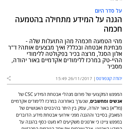
על סדר היום
הגנה על המידע מתחילה בהטמעה
חכמה
מהי הטמעה חכמה? מהן התועלות שלה -
מבחינת אבטחה ובכלל? ואיך מבצעים אותה? ד"ר
אלון הסגל, מרצה בכיר בפקולטה ללימודי
ההיי-טק במרכז ללימודים אקדמיים באור יהודה,
מסביר
יהודה קונפורטס
26/11/2017 15:49
המפגש המקצועי של פורום מנהלי אבטחת המידע CSC של
אנשים ומחשבים
, שנערך באחרונה במרכז ללימודים אקדמיים
(מל"א) באור יהודה, עסק בין היתר בהיבטים האנושיים של
המאבק בסייבר וההגנה מפני אירועי אבטחת מידע. הדוברים
במפגש ציינו כי ארגונים משקיעים לא מעט כסף בהגנה על
המידע הארגוני, אבל שוכחים את אחד הגורמים המרכזיים