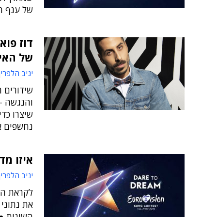
של ענף ה
דוז פוא
של האירו
יניב הלפרין
שידורים ח
והנגשה - 
שיצרו כד
נחשפים א
איזו מדי
יניב הלפרין
לקראת הת
את נתוני 
השונות ●