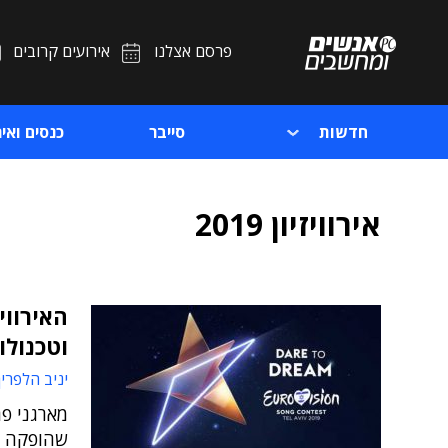
פרסם אצלנו
אירועים קרובים
חדשות
סייבר
כנסים ואיר
אירוויזיון 2019
האירווי
וטכנולו
יניב הלפרין
שהופקה בס