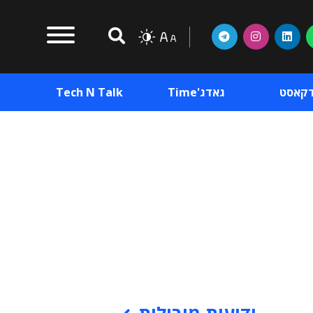
דקאסט
גאדג'Time
Tech N Talk
וכן פרסומי
תוכן פרסומי
וכן פרסומי