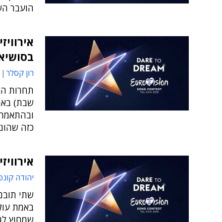
הועבר השי
בסושיאל
רון קסלר
תחרות הז
שבת) בארץ
ובהתאמה ה
כזה שהונ
אירוויזיון 2019: בין מציאות מדומה 
יהודה קונפ
שתי תובנו
באמת עולם
שמחוץ לג