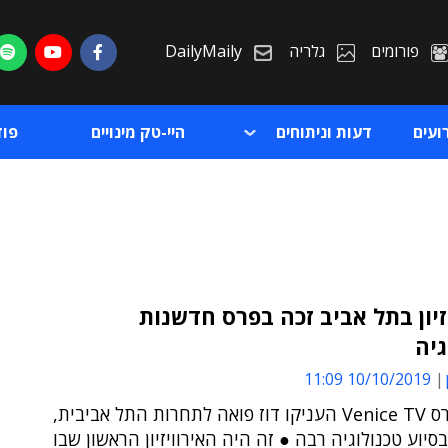
פורומים
גלריה
DailyMaily
ועים
דעות וניתוחים
היי-טק מינויים
פו
זיון בתל אביב זכה בפרס חדשנות
גיה
ת
10/10/2019 11:09
ת
מארגני פרס Venice TV העניקו דוז פואה לתחרות התל אביבית,
יוע טכנולוגיה רבה ● זה היה האירוויזיון הראשון שבו