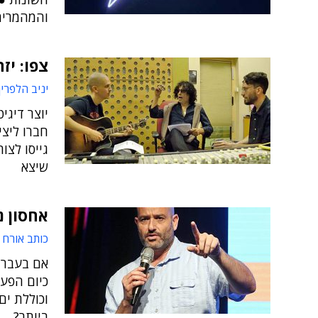
והמהמרים
צפו: יז
יניב הלפרין
יוצר דיגי
חברו ליצ
גייסו לצור
שיצא
אחסון נ
כותב אורח
אם בעבר, 
כיום הפעי
וכוללת ים
ביותר?