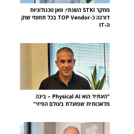
מחקר STKI השנתי: וואן טכנולוגיות
דורגה כ-TOP Vendor בכל תחומי שוק
ה-IT
"העתיד הוא Physical AI – בינה
מלאכותית שפועלת בעולם הפיזי"